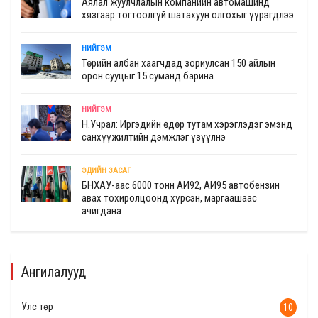
Аялал жуулчлалын компанийн автомашинд
хязгаар тогтоолгүй шатахуун олгохыг үүрэгдлээ
НИЙГЭМ
Төрийн албан хаагчдад зориулсан 150 айлын
орон сууцыг 15 суманд барина
НИЙГЭМ
Н.Учрал: Иргэдийн өдөр тутам хэрэглэдэг эмэнд
санхүүжилтийн дэмжлэг үзүүлнэ
ЭДИЙН ЗАСАГ
БНХАУ-аас 6000 тонн АИ92, АИ95 автобензин
авах тохиролцоонд хүрсэн, маргаашаас
ачигдана
Ангилалууд
Улс төр
10