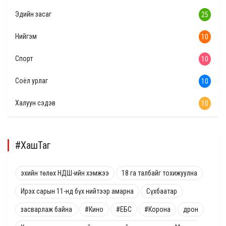
Эдийн засаг
25
Нийгэм
10
Спорт
10
Соёл урлаг
10
Халуун сэдэв
10
#ХашТаг
эхийн төлөх НДШ-ийн хэмжээ
18 га талбайг тохижуулна
Ирэх сарын 11-нд бүх нийтээр амарна
Сүхбаатар
засварлаж байна
#Кино
#ЕБС
#Корона
дрон