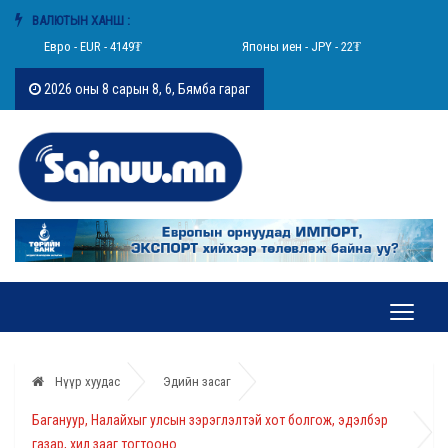
ВАЛЮТЫН ХАНШ :
Евро - EUR - 4149₮
Японы иен - JPY - 22₮
2026 оны 8 сарын 8, 6, Бямба гараг
Нүүр хуудас
Эдийн засаг
Багануур, Налайхыг улсын зэрэглэлтэй хот болгож, эдэлбэр
газар, хил зааг тогтооно