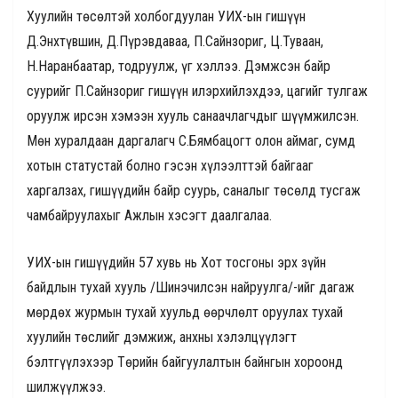
Хуулийн төсөлтэй холбогдуулан УИХ-ын гишүүн
Д.Энхтүвшин, Д.Пүрэвдаваа, П.Сайнзориг, Ц.Туваан,
Н.Наранбаатар, тодруулж, үг хэллээ. Дэмжсэн байр
суурийг П.Сайнзориг гишүүн илэрхийлэхдээ, цагийг тулгаж
оруулж ирсэн хэмээн хууль санаачлагчдыг шүүмжилсэн.
Мөн хуралдаан даргалагч С.Бямбацогт олон аймаг, сумд
хотын статустай болно гэсэн хүлээлттэй байгааг
харгалзах, гишүүдийн байр суурь, саналыг төсөлд тусгаж
чамбайруулахыг Ажлын хэсэгт даалгалаа.
УИХ-ын гишүүдийн 57 хувь нь Хот тосгоны эрх зүйн
байдлын тухай хууль /Шинэчилсэн найруулга/-ийг дагаж
мөрдөх журмын тухай хуульд өөрчлөлт оруулах тухай
хуулийн төслийг дэмжиж, анхны хэлэлцүүлэгт
бэлтгүүлэхээр Төрийн байгуулалтын байнгын хороонд
шилжүүлжээ.