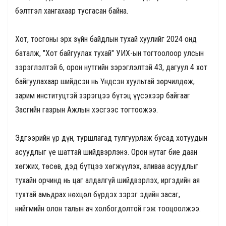
бэлтгэл хангахаар тусгасан байна.
Хот, тосгоны эрх зүйн байдлын тухай хуулийг 2024 онд
баталж, "Хот байгуулах тухай" УИХ-ын тогтоолоор улсын
зэрэглэлтэй 6, орон нутгийн зэрэглэлтэй 43, дагуул 4 хот
байгуулахаар шийдсэн нь Үндсэн хуультай зөрчилдөж,
зарим институцтэй зэрэгцээ бүтэц үүсэхээр байгааг
Засгийн газрын Ажлын хэсгээс тогтоожээ.
Эдгээрийн үр дүн, туршлагад тулгуурлаж бусад хотуудын
асуудлыг үе шаттай шийдвэрлэнэ. Орон нутаг бие даан
хөгжих, төсөв, дэд бүтцээ хөгжүүлэх, аливаа асуудлыг
тухайн орчинд нь цаг алдалгүй шийдвэрлэх, иргэдийн ая
тухтай амьдрах нөхцөл бүрдэх зэрэг эдийн засаг,
нийгмийн олон талын ач холбогдолтой гэж тооцоолжээ.