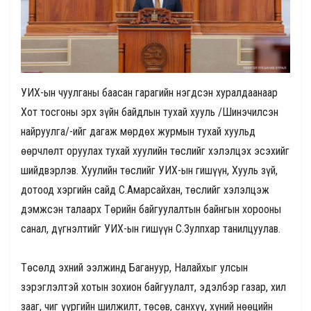
УИХ-ын чуулганы баасан гарагийн нэгдсэн хуралдаанаар
Хот тосгоны эрх зүйн байдлын тухай хууль /Шинэчилсэн
найруулга/-ийг дагаж мөрдөх журмын тухай хуульд
өөрчлөлт оруулах тухай хуулийн төслийг хэлэлцэх эсэхийг
шийдвэрлэв. Хуулийн төслийг УИХ-ын гишүүн, Хууль зүй,
дотоод хэргийн сайд С.Амарсайхан, төслийг хэлэлцэж
дэмжсэн талаарх Төрийн байгуулалтын байнгын хорооны
санал, дүгнэлтийг УИХ-ын гишүүн С.Зулпхар танилцуулав.
Төсөлд эхний ээлжинд Багануур, Налайхыг улсын
зэрэглэлтэй хотын зохион байгуулалт, эдэлбэр газар, хил
зааг, чиг үүргийн шилжилт, төсөв, санхүү, хүний нөөцийн