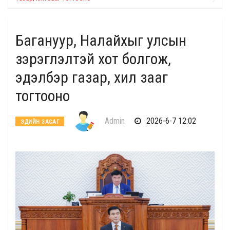
Багануур, Налайхыг улсын
зэрэглэлтэй хот болгож,
эдэлбэр газар, хил зааг
тогтооно
Admin
2026-6-7 12:02
ЭДИЙН ЗАСАГ