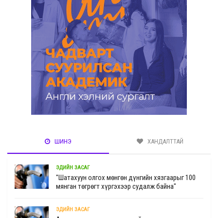
ШИНЭ
ХАНДАЛТТАЙ
ЭДИЙН ЗАСАГ
"Шатахуун олгох мөнгөн дүнгийн хязгаарыг 100
мянган төгрөгт хүргэхээр судалж байна"
ЭДИЙН ЗАСАГ