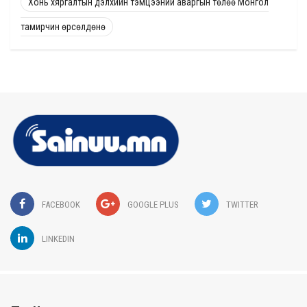
Хонь хяргалтын дэлхийн тэмцээний аваргын төлөө Монгол
тамирчин өрсөлдөнө
FACEBOOK
GOOGLE PLUS
TWITTER
LINKEDIN