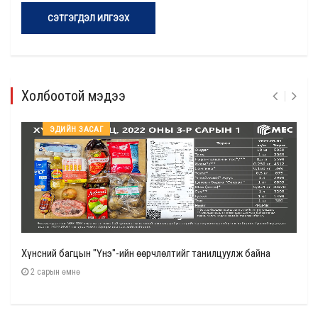
СЭТГЭГДЭЛ ИЛГЭЭХ
Холбоотой мэдээ
ЭДИЙН ЗАСАГ
Хүнсний багцын "Үнэ"-ийн өөрчлөлтийг танилцуулж байна
2 сарын өмнө