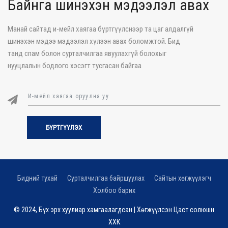
Байнга шинэхэн мэдээлэл авах
Манай сайтад и-мейл хаягаа бүртгүүлснээр та цаг алдалгүй
шинэхэн мэдээ мэдээлэл хүлээн авах боломжтой. Бид
танд спам болон сурталчилгаа явуулахгүй болохыг
нууцлалын бодлого хэсэгт тусгасан байгаа
БҮРТГҮҮЛЭХ
Бидний тухай
Сурталчилгаа байршуулах
Сайтын хөгжүүлэгч
Холбоо барих
© 2024, Бүх эрх хуулиар хамгаалагдсан | Хөгжүүлсэн
Цаст солюшн
ХХК