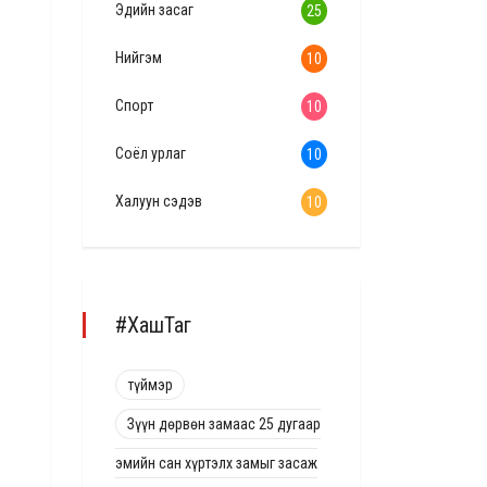
Эдийн засаг
25
Нийгэм
10
Спорт
10
Соёл урлаг
10
Халуун сэдэв
10
#ХашТаг
түймэр
Зүүн дөрвөн замаас 25 дугаар
эмийн сан хүртэлх замыг засаж