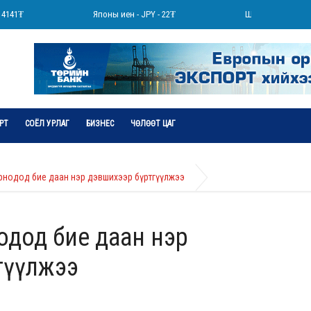
41₮
Японы иен - JPY - 22₮
Швейцарийн франк - 
РТ
СОЁЛ УРЛАГ
БИЗНЕС
ЧӨЛӨӨТ ЦАГ
рнодод бие даан нэр дэвшихээр бүртгүүлжээ
одод бие даан нэр
гүүлжээ