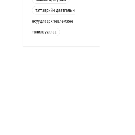
тэтгэврийн даатгалын
асуудлаарх зөвлөмжөө
танилцууллаа