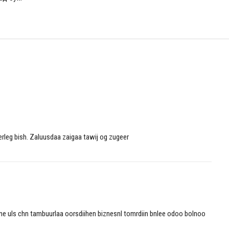
serleg bish. Zaluusdaa zaigaa tawij og zugeer
 ene uls chn tambuurlaa oorsdiihen biznesnl tomrdiin bnlee odoo bolnoo