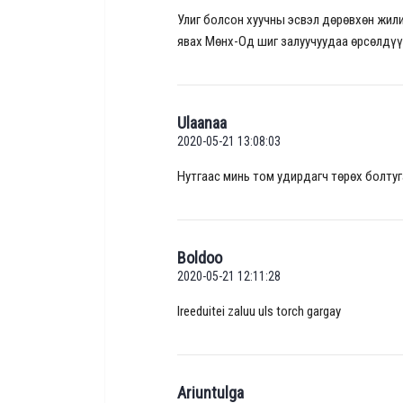
Улиг болсон хуучны эсвэл дөрөвхөн жил
явах Мөнх-Од шиг залуучуудаа өрсөлдү
Ulaanaa
2020-05-21 13:08:03
Нутгаас минь том удирдагч төрөх болтуг
Boldoo
2020-05-21 12:11:28
Ireeduitei zaluu uls torch gargay
Ariuntulga