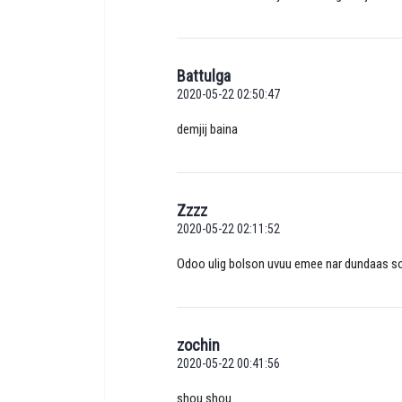
Battulga
2020-05-22 02:50:47
demjij baina
Zzzz
2020-05-22 02:11:52
Odoo ulig bolson uvuu emee nar dundaas s
zochin
2020-05-22 00:41:56
shou shou