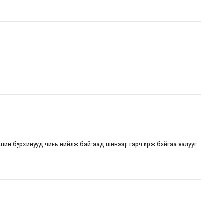
шин бурхинууд чинь нийлж байгаад шинээр гарч ирж байгаа залууг