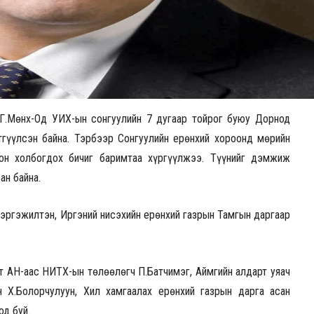
Г.Мөнх-Од УИХ-ын сонгуулийн 7 дугаар тойрог буюу Дорнод
тгүүлсэн байна. Тэрбээр Сонгуулийн ерөнхий хороонд мөрийн
лон холбогдох бичиг баримтаа хүргүүлжээ. Түүнийг дэмжиж
ан байна.
эргэжилтэн, Иргэний нисэхийн ерөнхий газрын Тамгын даргаар
т АН-аас НИТХ-ын төлөөлөгч П.Батчимэг, Аймгийн алдарт уяач
 Х.Болорчулуун, Хил хамгаалах ерөнхий газрын дарга асан
од буй.