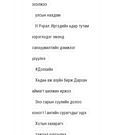
эхэлжээ
улсын наадам
Н.Учрал: Иргэдийн өдөр тутам
хэрэглэдэг эмэнд
санхүүжилтийн дэмжлэг
үзүүлнэ
#Дэлхийн
Хөдөө аж ахуйн бирж Дархан
аймагт шилжин иржээ
Энэ сарын сүүлийн долоо
хоногт I ангийн сурагчдыг зүрх
Хотын захирагч
тэжээл хүргүүлнэ