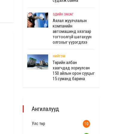
судалж байна"
ЭДИЙН ЗАСАГ
Аялал жуулчлалын
компанийн
автомашинд хязгаар
тогтоолгүй шатахуун
олгохыг үүрэгдлээ
НИЙГЭМ
Төрийн албан
хаагчдад зориулсан
150 айлын орон сууцыг
15 суманд барина
Ангилалууд
Улс төр
10