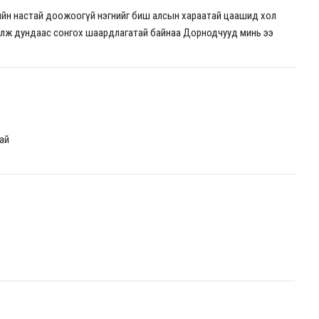
ийн настай доожоогүй нэгнийг биш алсын хараатай цаашид хол
үлж дундаас сонгох шаардлагатай байнаа Дорнодчууд минь ээ
ай