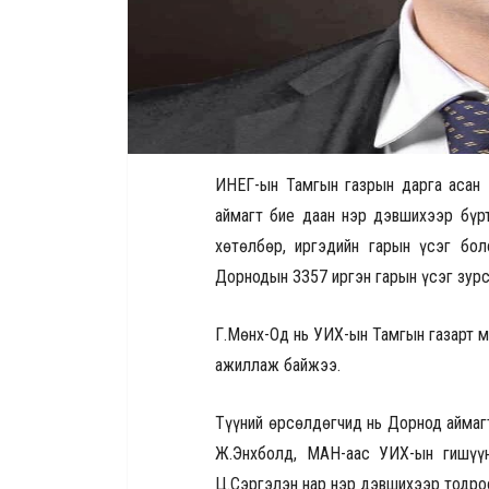
ИНЕГ-ын Тамгын газрын дарга асан 
аймагт бие даан нэр дэвшихээр бүр
хөтөлбөр, иргэдийн гарын үсэг бо
Дорнодын 3357 иргэн гарын үсэг зурс
Г.Мөнх-Од нь УИХ-ын Тамгын газарт м
ажиллаж байжээ.
Түүний өрсөлдөгчид нь Дорнод аймаг
Ж.Энхболд, МАН-аас УИХ-ын гишүүн
Ц.Сэргэлэн нар нэр дэвшихээр тодро