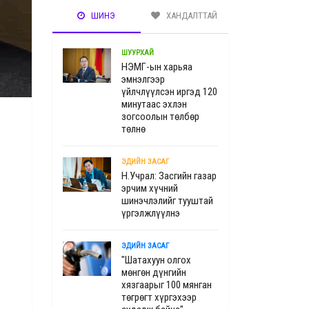
ШИНЭ
ХАНДАЛТТАЙ
ШУУРХАЙ
НЭМГ-ын харьяа
эмнэлгээр
үйлчлүүлсэн иргэд 120
минутаас эхлэн
зогсоолын төлбөр
төлнө
ЭДИЙН ЗАСАГ
Н.Учрал: Засгийн газар
эрчим хүчний
шинэчлэлийг тууштай
үргэлжлүүлнэ
ЭДИЙН ЗАСАГ
"Шатахуун олгох
мөнгөн дүнгийн
хязгаарыг 100 мянган
төгрөгт хүргэхээр