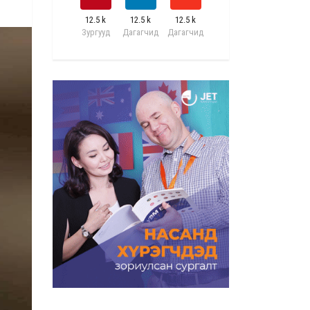
12.5 k
12.5 k
12.5 k
Зургууд
Дагагчид
Дагагчид