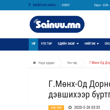
₮
АНУ-ын доллар - USD - 3593₮
ВАЛЮТЫН ХАНШ :
Евро - EUR - 41
НҮҮР
УЛС ТӨР
ЭДИЙН ЗАСАГ
НИЙГЭМ
СПО
Г.Мөнх-Од До
Нүүр хуудас
Улс төр
Г.Мөнх-Од Дорн
дэвшихээр бүрт
2020-5-26 03:33
УЛС ТӨР