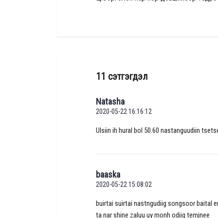
11 сэтгэгдэл
Natasha
2020-05-22 16:16:12
Ulsiin ih hural bol 50.60 nastanguudiin tset
baaska
2020-05-22 15:08:02
buirtai suirtai nastngudiig songsoor baital
ta nar shine zaluu uy monh odiig temjnee