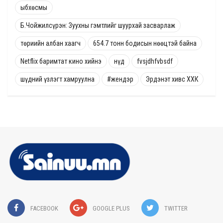
ыбхөсмы
Б.Чойжилсүрэн: Зуухны гэмтлийг шуурхай засварлаж
төриийн албан хаагч
654.7 тонн бодисын нөөцтэй байна
Netflix баримтат кино хийнэ
нүд
fvsjdhfvbsdf
шүдний үзлэгт хамруулна
#жендэр
Эрдэнэт хивс ХХК
FACEBOOK
GOOGLE PLUS
TWITTER