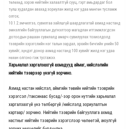
төлөхөд, хэрэв нийтийн халаалтгүй сууц, гэрт амьдардаг бол
түлш худалдан авахад зориулан жилд нэг удаа мөнгөн тусламж
олгох;
10.1.2.эмчилгээ, сувилгаа зайлшгүй шаардлагатай ахмад настанд
эмнэлгийн байгууллагын дүгнэлтээр магадлан итгэмжлэгдсэн
дотоодын рашаан сувилалд амарч сувилуулах тохиолдолд
тээврийн хэрэгслийн нэг талын зардал, эрхийн бичгийн үнийн 50
хувийг, хүндэт донор ахмад настанд 100 хувийг жилд нэг удаа
нөхөн олгоно гэж тусгажээ.
Харьяалал харгалзахгүй ахмадууд аймаг, нийслэлийн
нийтийн тээврээр үнэгүй зорчино.
Ахмад настан нийслэл, аймгийн төвийн нийтийн тээврийн
хэрэгсэл /таксинаас бусад/-ээр орон нутгийн харьяалал
харгалзахгүй үнэ төлбөргүй /нийслэлд зориулалтын
картаар/ зорчино. Нийтийн тээврийн байгууллага ахмад
настныг нийтийн тээврийн хэрэгслээр чөлөөтэй, аюулгүй
зорчих нөхцөлийг бүрдүүлнэ.