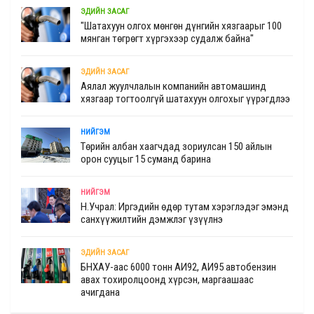
ЭДИЙН ЗАСАГ
"Шатахуун олгох мөнгөн дүнгийн хязгаарыг 100
мянган төгрөгт хүргэхээр судалж байна"
ЭДИЙН ЗАСАГ
Аялал жуулчлалын компанийн автомашинд
хязгаар тогтоолгүй шатахуун олгохыг үүрэгдлээ
НИЙГЭМ
Төрийн албан хаагчдад зориулсан 150 айлын
орон сууцыг 15 суманд барина
НИЙГЭМ
Н.Учрал: Иргэдийн өдөр тутам хэрэглэдэг эмэнд
санхүүжилтийн дэмжлэг үзүүлнэ
ЭДИЙН ЗАСАГ
БНХАУ-аас 6000 тонн АИ92, АИ95 автобензин
авах тохиролцоонд хүрсэн, маргаашаас
ачигдана