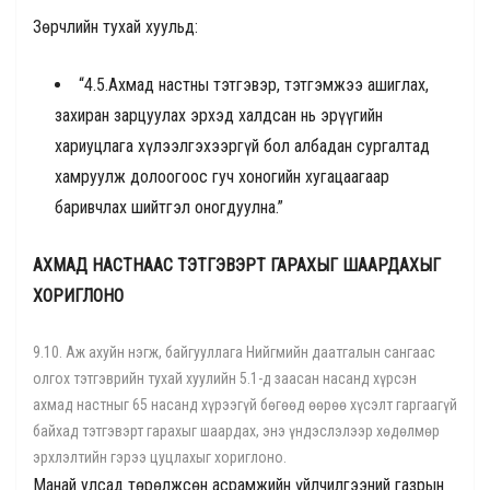
Зөрчлийн тухай хуульд:
“4.5.Ахмад настны тэтгэвэр, тэтгэмжээ ашиглах,
захиран зарцуулах эрхэд халдсан нь эрүүгийн
хариуцлага хүлээлгэхээргүй бол албадан сургалтад
хамруулж долоогоос гуч хоногийн хугацаагаар
баривчлах шийтгэл оногдуулна.”
АХМАД НАСТНААС ТЭТГЭВЭРТ ГАРАХЫГ ШААРДАХЫГ
ХОРИГЛОНО
9.10. Аж ахуйн нэгж, байгууллага Нийгмийн даатгалын сангаас
олгох тэтгэврийн тухай хуулийн 5.1-д заасан насанд хүрсэн
ахмад настныг 65 насанд хүрээгүй бөгөөд өөрөө хүсэлт гаргаагүй
байхад тэтгэвэрт гарахыг шаардах, энэ үндэслэлээр хөдөлмөр
эрхлэлтийн гэрээ цуцлахыг хориглоно.
Манай улсад төрөлжсөн асрамжийн үйлчилгээний газрын