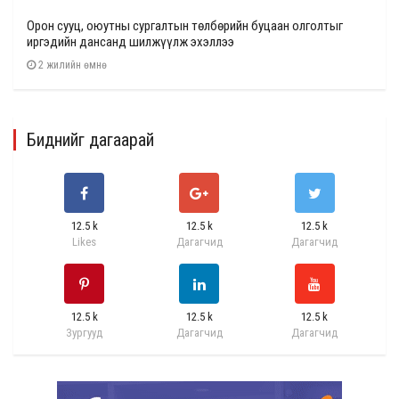
Орон сууц, оюутны сургалтын төлбөрийн буцаан олголтыг
иргэдийн дансанд шилжүүлж эхэллээ
2 жилийн өмнө
Биднийг дагаарай
12.5 k
12.5 k
12.5 k
Likes
Дагагчид
Дагагчид
12.5 k
12.5 k
12.5 k
Зургууд
Дагагчид
Дагагчид