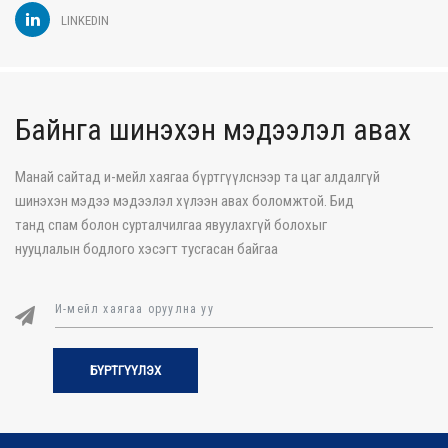
LINKEDIN
Байнга шинэхэн мэдээлэл авах
Манай сайтад и-мейл хаягаа бүртгүүлснээр та цаг алдалгүй
шинэхэн мэдээ мэдээлэл хүлээн авах боломжтой. Бид
танд спам болон сурталчилгаа явуулахгүй болохыг
нууцлалын бодлого хэсэгт тусгасан байгаа
БҮРТГҮҮЛЭХ