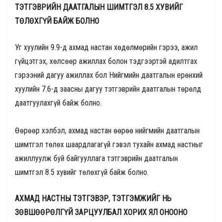
ТЭТГЭВРИЙН ДААТГАЛЫН ШИМТГЭЛ 8.5 ХУВИЙГ
ТӨЛӨХГҮЙ БАЙЖ БОЛНО
Уг хуулийн 9.9-д ахмад настан хөдөлмөрийн гэрээ, ажил
гүйцэтгэх, хөлсөөр ажиллах болон тэдгээртэй адилтгах
гэрээний дагуу ажиллах бол Нийгмийн даатгалын ерөнхий
хуулийн 7.6-д заасны дагуу тэтгэврийн даатгалын төрөлд
даатгуулахгүй байж болно.
Өөрөөр хэлбэл, ахмад настан өөрөө нийгмийн даатгалын
шимтгэл төлөх шаардлагагүй гэвэл тухайн ахмад настныг
ажиллуулж буй байгууллага тэтгэврийн даатгалын
шимтгэл 8.5 хувийг төлөхгүй байж болно.
АХМАД НАСТНЫ ТЭТГЭВЭР, ТЭТГЭМЖИЙГ НЬ
ЗӨВШӨӨРӨЛГҮЙ ЗАРЦУУЛБАЛ ХОРИХ ЯЛ ОНООНО