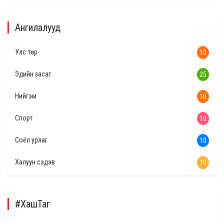
Ангилалууд
Улс төр
10
Эдийн засаг
25
Нийгэм
10
Спорт
10
Соёл урлаг
10
Халуун сэдэв
10
#ХашТаг