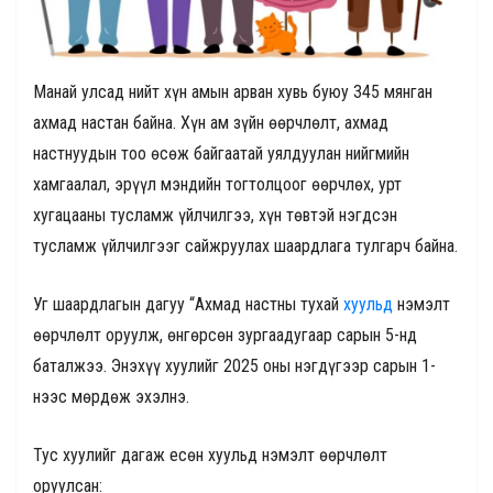
Манай улсад нийт хүн амын арван хувь буюу 345 мянган
ахмад настан байна. Хүн ам зүйн өөрчлөлт, ахмад
настнуудын тоо өсөж байгаатай уялдуулан нийгмийн
хамгаалал, эрүүл мэндийн тогтолцоог өөрчлөх, урт
хугацааны тусламж үйлчилгээ, хүн төвтэй нэгдсэн
тусламж үйлчилгээг сайжруулах шаардлага тулгарч байна.
Уг шаардлагын дагуу “Ахмад настны тухай
хуульд
нэмэлт
өөрчлөлт оруулж, өнгөрсөн зургаадугаар сарын 5-нд
баталжээ. Энэхүү хуулийг 2025 оны нэгдүгээр сарын 1-
нээс мөрдөж эхэлнэ.
Тус хуулийг дагаж есөн хуульд нэмэлт өөрчлөлт
оруулсан: