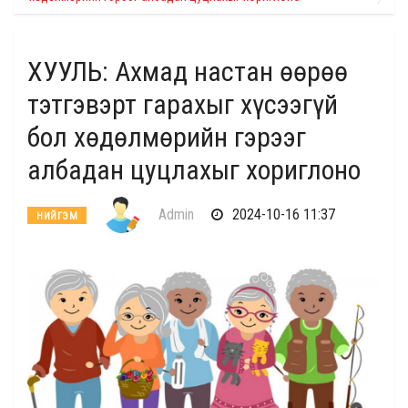
ХУУЛЬ: Ахмад настан өөрөө
тэтгэвэрт гарахыг хүсээгүй
бол хөдөлмөрийн гэрээг
албадан цуцлахыг хориглоно
Admin
2024-10-16 11:37
НИЙГЭМ