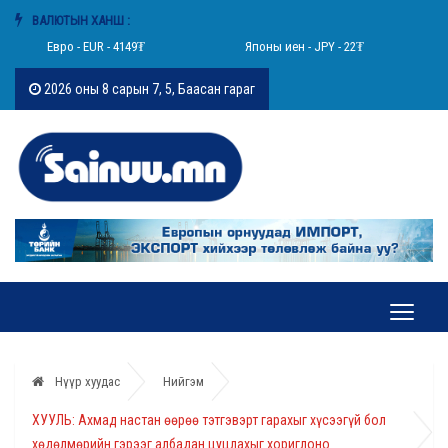
ВАЛЮТЫН ХАНШ :
Евро - EUR - 4149₮
Японы иен - JPY - 22₮
2026 оны 8 сарын 7, 5, Баасан гараг
Нүүр хуудас
Нийгэм
ХУУЛЬ: Ахмад настан өөрөө тэтгэвэрт гарахыг хүсээгүй бол
хөдөлмөрийн гэрээг албадан цуцлахыг хориглоно