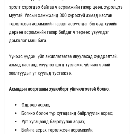
эрэлт хэрэгцээ байгаа ч асрамжийн газар цөөн, хүрэлцээ
муутай. Улсын хэмжээнд 300 хүрэхгүй ахмад настан
төрөлжсөн асрамжийн газарт асруулдаг бөгөөд хувийн
дөрвөн асрамжийн газар байдаг ч төрөөс үзүүлдэг
дэмжлэг маш бага.
Үүнээс үүдэн үйл ажиллагаагаа явуулахад хүндрэлтэй,
ахмад настанд үзүүлэх цогц тусламж үйлчилгээний
заалтуудыг уг хуульд тусгажээ.
Ахмадын асаргааны хувилбарт үйлчилгээтэй болно.
Өдрөөр асрах;
Богино болон түр хугацаанд байрлуулан асрах;
Урт хугацаанд байрлуулан асрах;
Байнга асрах төрөлжсөн асрамжийн;