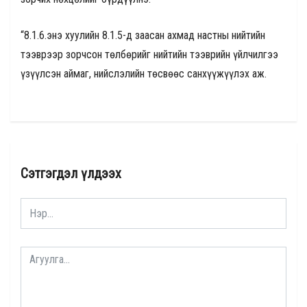
“8.1.6.энэ хуулийн 8.1.5-д заасан ахмад настны нийтийн
тээврээр зорчсон төлбөрийг нийтийн тээврийн үйлчилгээ
үзүүлсэн аймаг, нийслэлийн төсвөөс санхүүжүүлэх аж.
Сэтгэгдэл үлдээх