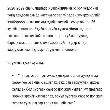
2020-2022 оны байдлаар Хүчирхийллийн эсрэг үндэсний
төвд хандсан ахмад настны эсрэг үйлдсэн хүчирхийллийг
хэлбэрээр нь ангилахад эдийн засгийн хүчирхийлэл 36
хувийг эзэлжээ. Эдийн засгийн хүчирхийлэл гэдэг нь
тэтгэвэр, тэтгэмжийг нь зөвшөөрөлгүй зарцуулах,
барьцаалж зээл авах, өмч хөрөнгийг нь дур мэдэн
зарцуулах юм. Эдгээрт эрүүгийн ял онооно.
Эрүүгийн тухай хуульд:
“1.3.тэтгэвэр, тэтгэмж, хуваарьт болон дундын эд
хөрөнгөө эзэмших, ашиглах, захиран зарцуулах эрхэд
халдсан бол зургаан сараас нэг жил хүртэл хугацаагаар
зорчих эрхийг хязгаарлах, эсхүл зургаан сараас нэг жил
хүртэл хугацаагаар хорих ял шийтгэнэ.”