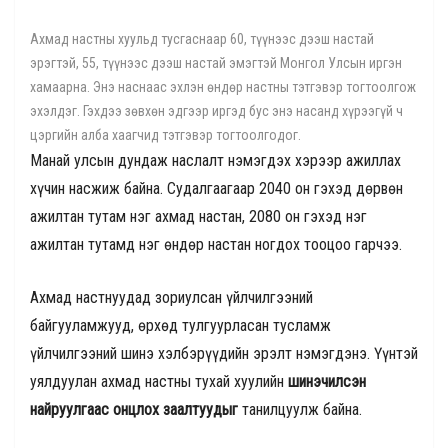
Ахмад настны хуульд тусгаснаар 60, түүнээс дээш настай
эрэгтэй, 55, түүнээс дээш настай эмэгтэй Монгол Улсын иргэн
хамаарна. Энэ наснаас эхлэн өндөр настны тэтгэвэр тогтоолгож
эхэлдэг. Гэхдээ зөвхөн эдгээр иргэд бус энэ насанд хүрээгүй ч
цэргийн алба хаагчид тэтгэвэр тогтоолгодог.
Манай улсын дундаж наслалт нэмэгдэх хэрээр ажиллах
хүчин насжиж байна. Судалгаагаар 2040 он гэхэд дөрвөн
ажилтан тутам нэг ахмад настан, 2080 он гэхэд нэг
ажилтан тутамд нэг өндөр настан ногдох тооцоо гарчээ.
Ахмад настнуудад зориулсан үйлчилгээний
байгууламжууд, өрхөд тулгуурласан тусламж
үйлчилгээний шинэ хэлбэрүүдийн эрэлт нэмэгдэнэ. Үүнтэй
уялдуулан ахмад настны тухай хуулийн
шинэчилсэн
найруулгаас онцлох заалтуудыг
танилцуулж байна.