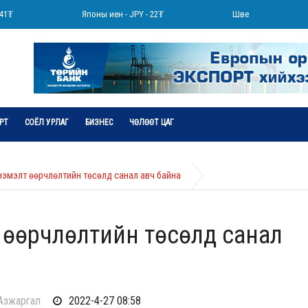
Японы иен - JPY - 22₮
Швейцарийн франк - CH
РТ
СОЁЛ УРЛАГ
БИЗНЕС
ЧӨЛӨӨТ ЦАГ
эмэлт өөрчлөлтийн төсөлд санал авч байна
өөрчлөлтийн төсөлд санал
.Азжаргал
2022-4-27 08:58