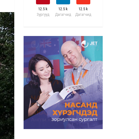
12.5 k
12.5 k
12.5 k
Зургууд
Дагагчид
Дагагчид