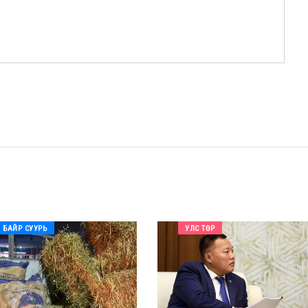
БАЙР СУУРЬ
УЛС ТӨР