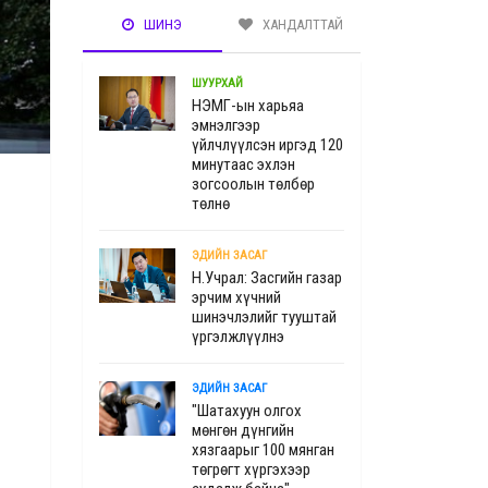
ШИНЭ
ХАНДАЛТТАЙ
ШУУРХАЙ
НЭМГ-ын харьяа
эмнэлгээр
үйлчлүүлсэн иргэд 120
минутаас эхлэн
зогсоолын төлбөр
төлнө
ЭДИЙН ЗАСАГ
Н.Учрал: Засгийн газар
эрчим хүчний
шинэчлэлийг тууштай
үргэлжлүүлнэ
ЭДИЙН ЗАСАГ
"Шатахуун олгох
мөнгөн дүнгийн
хязгаарыг 100 мянган
төгрөгт хүргэхээр