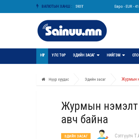
АНУ-ын доллар - USD - 3593₮
ВАЛЮТЫН ХАНШ :
Евро - EUR - 4141₮
НҮҮР
УЛС ТӨР
ЭДИЙН ЗАСАГ
НИЙГЭМ
СПО
Журмын н
Нүүр хуудас
Эдийн засаг
Журмын нэмэлт 
авч байна
Сэтгүүлч Т
ЭДИЙН ЗАСАГ