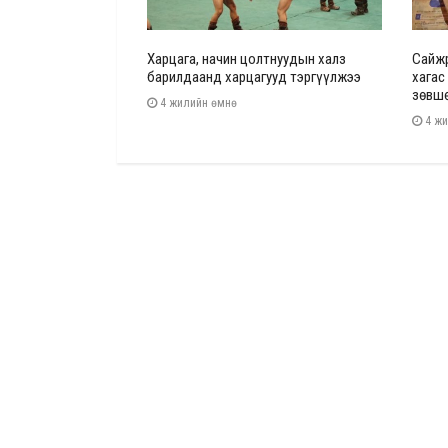
чрал зарчмын
Харцага, начин цолтнуудын халз
Сайжр
авахгүй бол
барилдаанд харцагууд тэргүүлжээ
хагас
мжээнд орно"
зөвшө
4 жилийн өмнө
4 жи