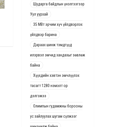
Шударга байдлын үнэлгээгээр
Уул уурхай
Харцага, начин цолтнуудын халз
Сайжруулсан шахмал 
барилдаанд харцагууд тэргүүлжээ
хагас кокс түлшийг ор
35 МВт эрчим хүч үйлдвэрлэх
зөвшөөрөлгүй гаргаж 
4 жилийн өмнө
үйлдвэр барина
4 жилийн өмнө
Дараах шинж тэмдгүүд
илэрвэл эмчид хандахыг зөвлөж
байна
Хүүхдийн хэвтэн эмчлүүлэх
тасагт 1280 нэмэлт ор
дэлгэжээ
Олимпын гудамжны борооны
ус зайлуулах шугам сүлжээг
шинэчилж байна