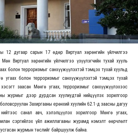
ы 12 дугаар сарын 17 өдөр Виртуал хөрөнгийн үйлчилгээ
. Мөн Виртуал хөрөнгийн үйлчилгээ үзүүлэгчийн тухай хууль
гаах болон терроризмыг санхүүжүүлэхтэй тэмцэх тухай хуульд
ө угаах болон терроризмыг санхүүжүүлэхтэй тэмцэх тухай
 хэсэгт заасан Мөнгө угаах, терроризмыг санхүүжүүлэхээс
аны журмыг дээр дурдсан хуулиудтай нийцүүлэх зорилгоор
оловсруулан Захиргааны ерөнхий хуулийн 62.1-д заасны дагуу
нийтээс санал авч, хэлэлцүүлэх зорилгоор Мөнгө угаах,
чилан сэргийлэх үйл ажиллагааны журамд нэмэлт өөрчлөлт
тусгасан журмын төслийг байршуулж байна.