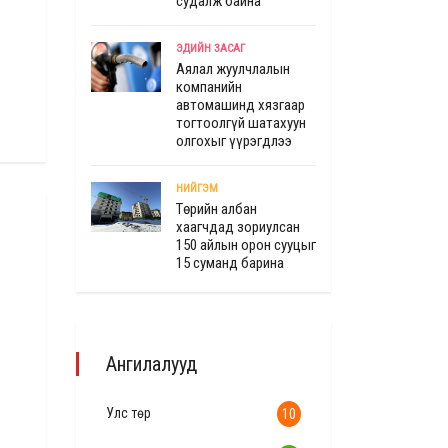
судалж байна"
ЭДИЙН ЗАСАГ
Аялал жуулчлалын
компанийн
автомашинд хязгаар
тогтоолгүй шатахуун
олгохыг үүрэгдлээ
НИЙГЭМ
Төрийн албан
хаагчдад зориулсан
150 айлын орон сууцыг
15 суманд барина
Ангилалууд
Улс төр
10