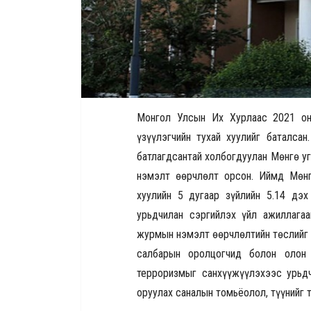
Монгол Улсын Их Хурлаас 2021 он
үзүүлэгчийн тухай хуулийг баталсан
батлагдсантай холбогдуулан Мөнгө у
нэмэлт өөрчлөлт орсон. Иймд Мөнг
хуулийн 5 дугаар зүйлийн 5.14 дэх
урьдчилан сэргийлэх үйл ажиллага
журмын нэмэлт өөрчлөлтийн төслийг б
салбарын оролцогчид болон олон 
терроризмыг санхүүжүүлэхээс урьд
оруулах саналын томьёолол, түүнийг 