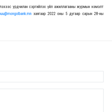
үлэхээс урдчилан сэргийлэх үйл ажиллагааны журмын нэмэлт
huu@mongolbank.mn
хаягаар 2022 оны 5 дугаар сарын 28-ны