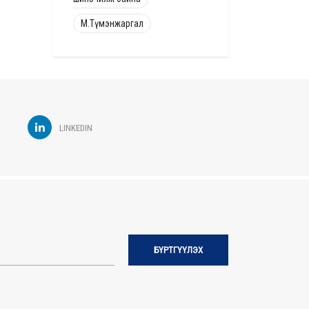
М.Түмэнжаргал
LINKEDIN
БҮРТГҮҮЛЭХ