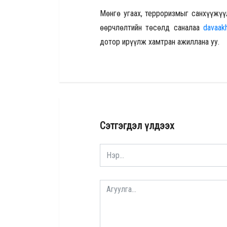
Мөнгө угаах, терроризмыг санхүүжү
өөрчлөлтийн төсөлд саналаа
davaak
дотор ирүүлж хамтран ажиллана уу.
Сэтгэгдэл үлдээх