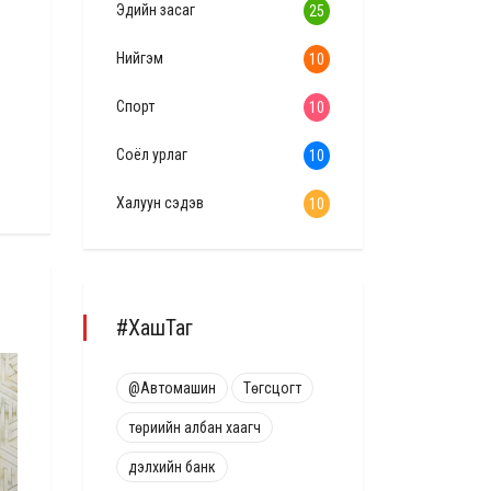
Эдийн засаг
25
Нийгэм
10
Спорт
10
Соёл урлаг
10
Халуун сэдэв
10
#ХашТаг
СПОРТ
БАЙР СУУРЬ
@Автомашин
Төгсцогт
төриийн албан хаагч
дэлхийн банк