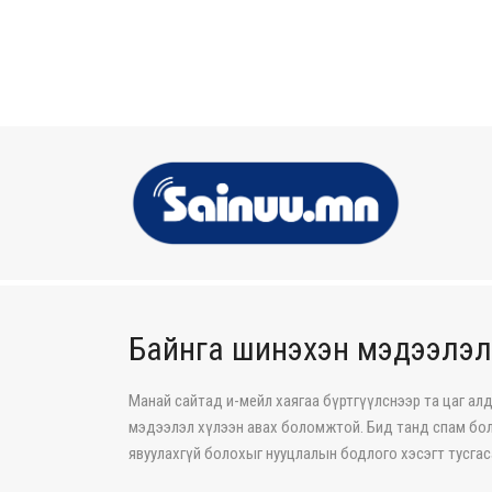
Байнга шинэхэн мэдээлэл
Манай сайтад и-мейл хаягаа бүртгүүлснээр та цаг ал
мэдээлэл хүлээн авах боломжтой. Бид танд спам бол
явуулахгүй болохыг нууцлалын бодлого хэсэгт тусгас