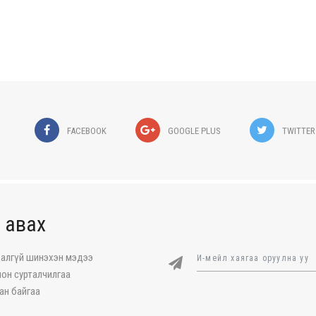
FACEBOOK
GOOGLE PLUS
TWITTER
 авах
далгүй шинэхэн мэдээ
он сурталчилгаа
ан байгаа