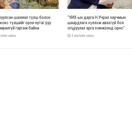
уулсан шахмал түлш болон
"УИХ-ын дарга Н.Учрал зарчмын
 кокс түлшийг орон нутаг руу
шаардлага хүлээж авахгүй бол
өрөлгүй гаргаж байна
огцруулах арга хэмжээнд орно"
лийн өмнө
4 жилийн өмнө