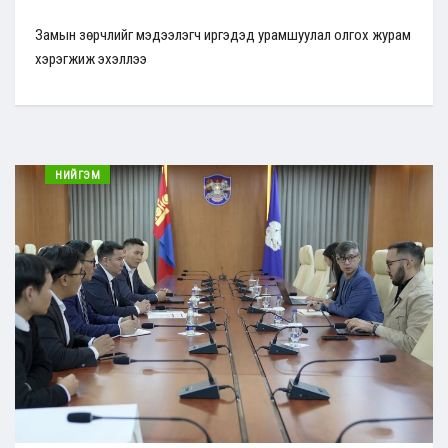
Замын зөрчлийг мэдээлэгч иргэдэд урамшуулал олгох журам
хэрэгжиж эхэллээ
НИЙГЭМ