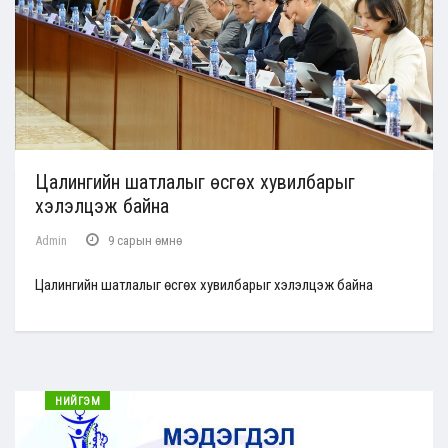
Цалингийн шатлалыг өсгөх хувилбарыг
хэлэлцэж байна
Admin
9 сарын өмнө
Цалингийн шатлалыг өсгөх хувилбарыг хэлэлцэж байна
НИЙГЭМ