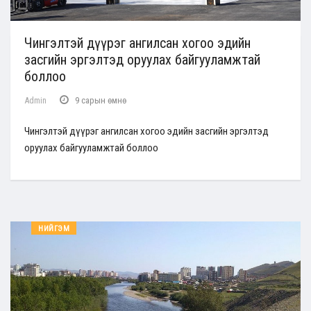
Чингэлтэй дүүрэг ангилсан хогоо эдийн
засгийн эргэлтэд оруулах байгууламжтай
боллоо
Admin
9 сарын өмнө
Чингэлтэй дүүрэг ангилсан хогоо эдийн засгийн эргэлтэд
оруулах байгууламжтай боллоо
НИЙГЭМ