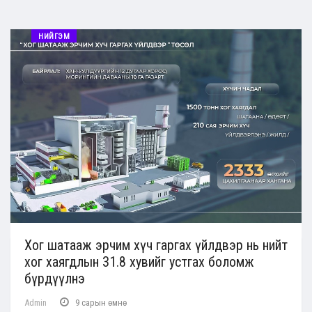
НИЙГЭМ
Хог шатааж эрчим хүч гаргах үйлдвэр нь нийт
хог хаягдлын 31.8 хувийг устгах боломж
бүрдүүлнэ
Admin
9 сарын өмнө