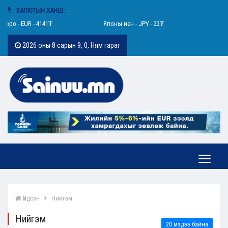
ВАЛЮТЫН ХАНШ :
UR - 4141₮
Японы иен - JPY - 22₮
Швейцарийн ф
2026 оны 8 сарын 9, 0, Ням гараг
Үндсэн
Нийгэм
Нийгэм
20 мэдээ байна