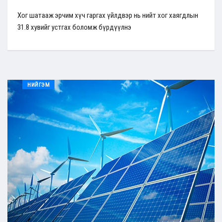
Хог шатааж эрчим хүч гаргах үйлдвэр нь нийт хог хаягдлын
31.8 хувийг устгах боломж бүрдүүлнэ
НИЙГЭМ