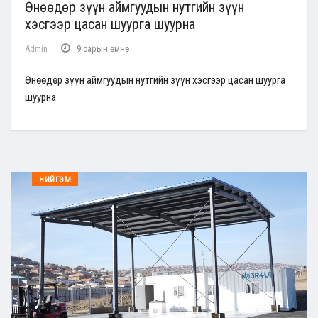
Өнөөдөр зүүн аймгуудын нутгийн зүүн
хэсгээр цасан шуурга шуурна
Admin
9 сарын өмнө
Өнөөдөр зүүн аймгуудын нутгийн зүүн хэсгээр цасан шуурга
шуурна
НИЙГЭМ