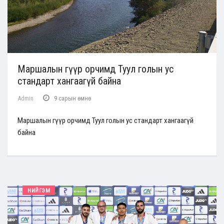
Маршалын гүүр орчимд Туул голын ус
стандарт хангаагүй байна
Admin
9 сарын өмнө
Маршалын гүүр орчимд Туул голын ус стандарт хангаагүй
байна
НИЙГЭМ