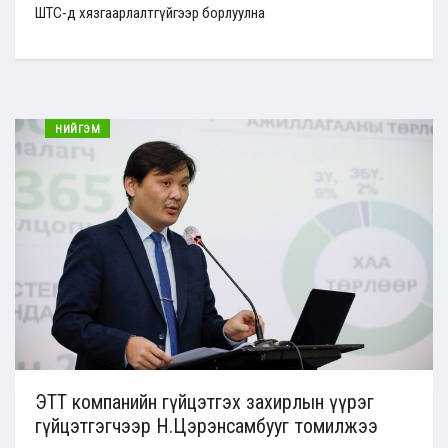
ШТС-д хязгаарлалтгүйгээр борлуулна
НИЙГЭМ
ЭТТ компанийн гүйцэтгэх захирлын үүрэг
гүйцэтгэгчээр Н.Цэрэнсамбууг томилжээ