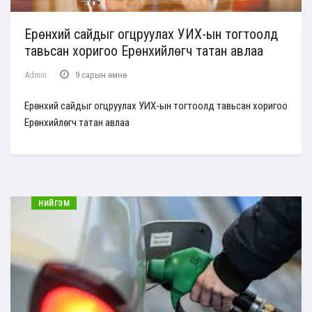
Ерөнхий сайдыг огцруулах УИХ-ын тогтоолд
тавьсан хоригоо Ерөнхийлөгч татан авлаа
Admin
9 сарын өмнө
Ерөнхий сайдыг огцруулах УИХ-ын тогтоолд тавьсан хоригоо
Ерөнхийлөгч татан авлаа
НИЙГЭМ