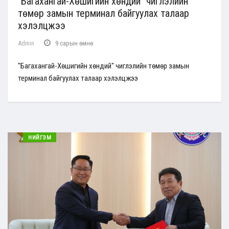
"Багахангай-Хөшигийн хөндий" чиглэлийн
төмөр замын терминал байгуулах талаар
хэлэлцжээ
Admin
9 сарын өмнө
"Багахангай-Хөшигийн хөндий" чиглэлийн төмөр замын
терминал байгуулах талаар хэлэлцжээ
НИЙГЭМ