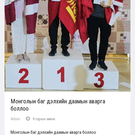
Монголын баг дэлхийн даамын аварга
боллоо
Admin
9 сарын өмнө
Монголын баг дэлхийн даамын аварга боллоо