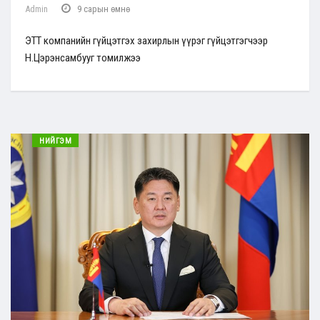
Admin
9 сарын өмнө
ЭТТ компанийн гүйцэтгэх захирлын үүрэг гүйцэтгэгчээр
Н.Цэрэнсамбууг томилжээ
НИЙГЭМ