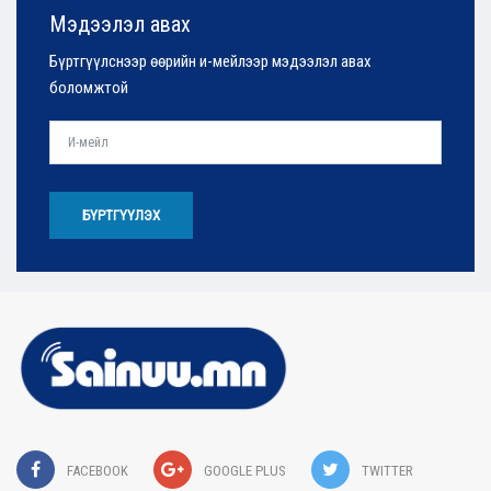
Мэдээлэл авах
Бүртгүүлснээр өөрийн и-мейлээр мэдээлэл авах
боломжтой
БҮРТГҮҮЛЭХ
FACEBOOK
GOOGLE PLUS
TWITTER