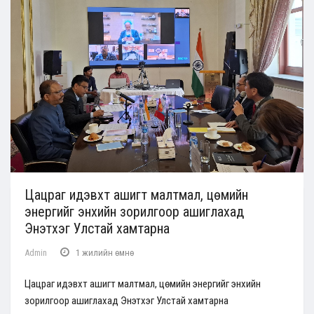
Цацраг идэвхт ашигт малтмал, цөмийн
энергийг энхийн зорилгоор ашиглахад
Энэтхэг Улстай хамтарна
Admin
1 жилийн өмнө
Цацраг идэвхт ашигт малтмал, цөмийн энергийг энхийн
зорилгоор ашиглахад Энэтхэг Улстай хамтарна