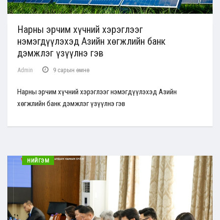
Нарны эрчим хүчний хэрэглээг
нэмэгдүүлэхэд Азийн хөгжлийн банк
дэмжлэг үзүүлнэ гэв
Admin
9 сарын өмнө
Нарны эрчим хүчний хэрэглээг нэмэгдүүлэхэд Азийн
хөгжлийн банк дэмжлэг үзүүлнэ гэв
НИЙГЭМ