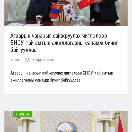
Агаарын чанарыг сайжруулах чиглэлээр
БНСУ-тай амтын ажиллагааны санамж бичиг
байгууллаа
Admin
9 сарын өмнө
Агаарын чанарыг сайжруулах чиглэлээр БНСУ-тай амтын
ажиллагааны санамж бичиг байгууллаа
НИЙГЭМ