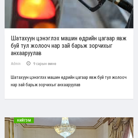
Шатахуун цэнэглэх машин өдрийн цагаар явж
буй тул жолооч нар зай барьж зорчихыг
анхааруулав
Admin
9 сарын өмнө
Шатахуун цэнэглэх машин өдрийн цагаар явж буй тул жолооч
нар зай барьж зорчихыг анхааруулав
НИЙГЭМ