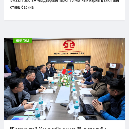
Эмээлт эко аж үйлдвэрийн паркт 10 МВт-ын нарны цахилгаан
станц барина
НИЙГЭМ