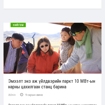
НИЙГЭМ
Эмээлт эко аж үйлдвэрийн паркт 10 МВт-ын
нарны цахилгаан станц барина
Admin
9 сарын өмнө