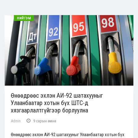
НИЙГЭМ
Өнөөдрөөс эхлэн АИ-92 шатахууныг
Улаанбаатар хотын бүх ШТС-д
хязгаарлалтгүйгээр борлуулна
Admin
9 сарын өмнө
Өнөөдрөөс эхлэн АИ-92 шатахууныг Улаанбаатар хотын бүх