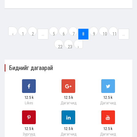
‹
1
2
...
5
6
7
8
9
10
11
...
22
23
›
Биднийг дагаарай
12.5 k
12.5 k
12.5 k
Likes
Дагагчид
Дагагчид
12.5 k
12.5 k
12.5 k
Зургууд
Дагагчид
Дагагчид