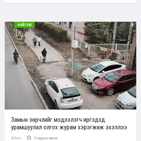
НИЙГЭМ
Замын зөрчлийг мэдээлэгч иргэдэд
урамшуулал олгох журам хэрэгжиж эхэллээ
Admin
9 сарын өмнө