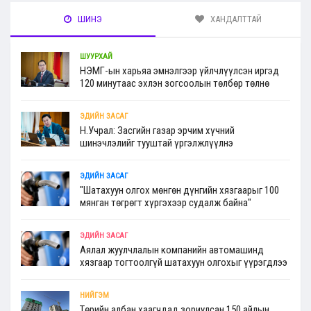
ШИНЭ
ХАНДАЛТТАЙ
ШУУРХАЙ
НЭМГ-ын харьяа эмнэлгээр үйлчлүүлсэн иргэд
120 минутаас эхлэн зогсоолын төлбөр төлнө
ЭДИЙН ЗАСАГ
Н.Учрал: Засгийн газар эрчим хүчний
шинэчлэлийг тууштай үргэлжлүүлнэ
ЭДИЙН ЗАСАГ
"Шатахуун олгох мөнгөн дүнгийн хязгаарыг 100
мянган төгрөгт хүргэхээр судалж байна"
ЭДИЙН ЗАСАГ
Аялал жуулчлалын компанийн автомашинд
хязгаар тогтоолгүй шатахуун олгохыг үүрэгдлээ
НИЙГЭМ
Төрийн албан хаагчдад зориулсан 150 айлын