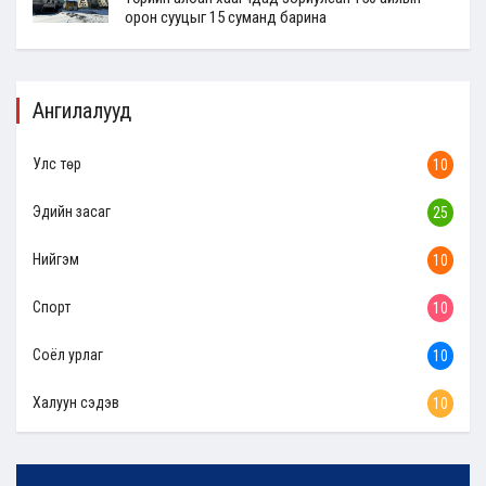
орон сууцыг 15 суманд барина
Ангилалууд
Улс төр
10
Эдийн засаг
25
Нийгэм
10
Спорт
10
Соёл урлаг
10
Халуун сэдэв
10