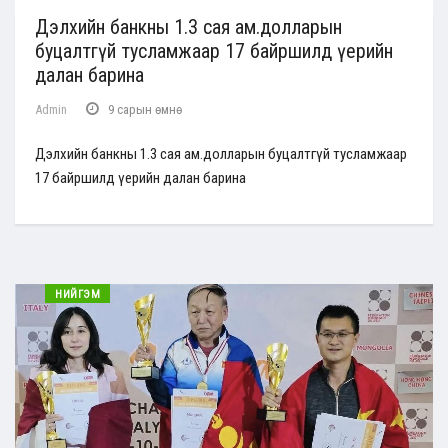
Дэлхийн банкны 1.3 сая ам.долларын
буцалтгүй тусламжаар 17 байршилд үерийн
далан барина
Admin
9 сарын өмнө
Дэлхийн банкны 1.3 сая ам.долларын буцалтгүй тусламжаар
17 байршилд үерийн далан барина
НИЙГЭМ