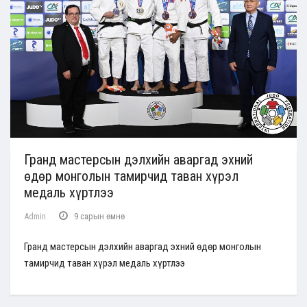
Гранд мастерсын дэлхийн аваргад эхний
өдөр монголын тамирчид таван хүрэл
медаль хүртлээ
Admin
9 сарын өмнө
Гранд мастерсын дэлхийн аваргад эхний өдөр монголын
тамирчид таван хүрэл медаль хүртлээ