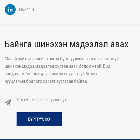
LINKEDIN
Байнга шинэхэн мэдээлэл авах
Манай сайтад и-мейл хаягаа бүртгүүлснээр та цаг алдалгүй
шинэхэн мэдээ мэдээлэл хүлээн авах боломжтой. Бид
танд спам болон сурталчилгаа явуулахгүй болохыг
нууцлалын бодлого хэсэгт тусгасан байгаа
БҮРТГҮҮЛЭХ