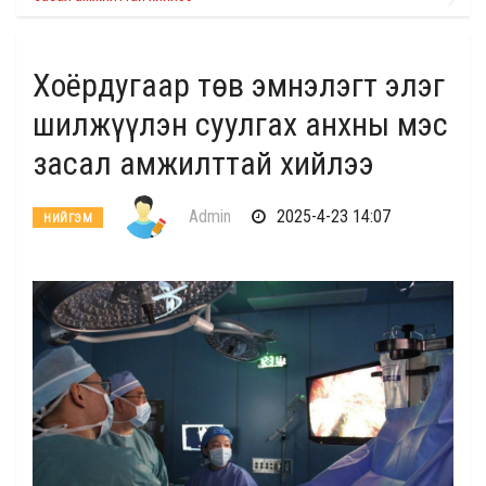
Хоёрдугаар төв эмнэлэгт элэг
шилжүүлэн суулгах анхны мэс
засал амжилттай хийлээ
Admin
2025-4-23 14:07
НИЙГЭМ