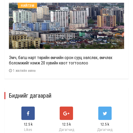
НИЙГЭМ
Эмч, багш нарт төрийн өмчийн орон сууц хөлслөх, өмчлөх
боломжийг нэмж 20 хувийн квот тогтоолоо
1 жилийн өмнө
Биднийг дагаарай
12.5 k
12.5 k
12.5 k
Likes
Дагагчид
Дагагчид