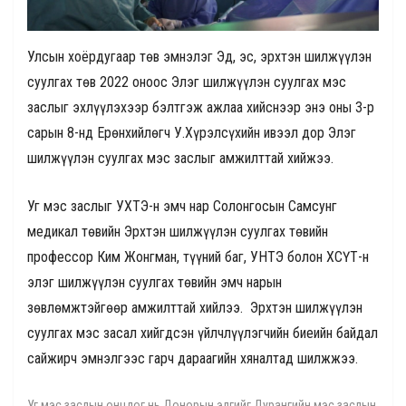
Улсын хоёрдугаар төв эмнэлэг Эд, эс, эрхтэн шилжүүлэн
суулгах төв 2022 оноос Элэг шилжүүлэн суулгах мэс
заслыг эхлүүлэхээр бэлтгэж ажлаа хийснээр энэ оны 3-р
сарын 8-нд Ерөнхийлөгч У.Хүрэлсүхийн ивээл дор Элэг
шилжүүлэн суулгах мэс заслыг амжилттай хийжээ.
Уг мэс заслыг УХТЭ-н эмч нар Солонгосын Самсунг
медикал төвийн Эрхтэн шилжүүлэн суулгах төвийн
профессор Ким Жонгман, түүний баг, УНТЭ болон ХСҮТ-н
элэг шилжүүлэн суулгах төвийн эмч нарын
зөвлөмжтэйгөөр амжилттай хийлээ. Эрхтэн шилжүүлэн
суулгах мэс засал хийгдсэн үйлчлүүлэгчийн биеийн байдал
сайжирч эмнэлгээс гарч дараагийн хяналтад шилжжээ.
Уг мэс заслын онцлог нь Донорын элгийг Дурангийн мэс заслын