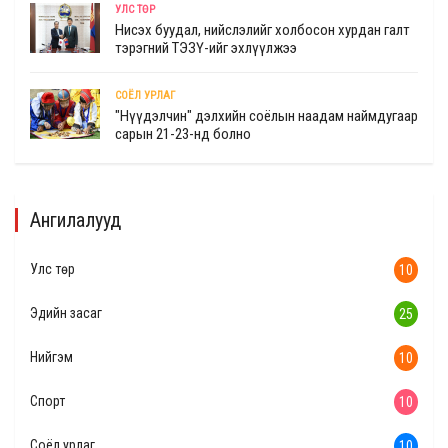
УЛС ТӨР
Нисэх буудал, нийслэлийг холбосон хурдан галт
тэрэгний ТЭЗҮ-ийг эхлүүлжээ
СОЁЛ УРЛАГ
"Нүүдэлчин" дэлхийн соёлын наадам наймдугаар
сарын 21-23-нд болно
Ангилалууд
Улс төр
10
Эдийн засаг
25
Нийгэм
10
Спорт
10
Соёл урлаг
10