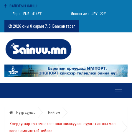
ВАЛЮТЫН ХАНШ :
Евро - EUR - 4146₮
Японы иен - JPY - 22₮
2026 оны 8 сарын 7, 5, Баасан гараг
Нүүр хуудас
Нийгэм
Хоёрдугаар төв эмнэлэгт элэг шилжүүлэн суулгах анхны мэс
засал амжилттай хийлээ