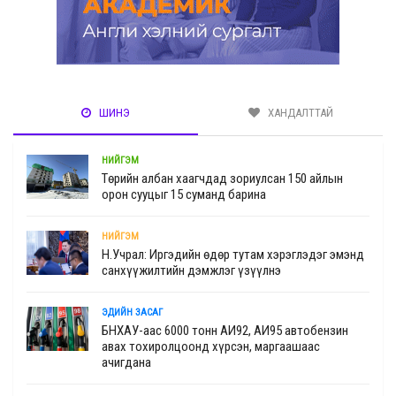
ШИНЭ
ХАНДАЛТТАЙ
НИЙГЭМ
Төрийн албан хаагчдад зориулсан 150 айлын
орон сууцыг 15 суманд барина
НИЙГЭМ
Н.Учрал: Иргэдийн өдөр тутам хэрэглэдэг эмэнд
санхүүжилтийн дэмжлэг үзүүлнэ
ЭДИЙН ЗАСАГ
БНХАУ-аас 6000 тонн АИ92, АИ95 автобензин
авах тохиролцоонд хүрсэн, маргаашаас
ачигдана