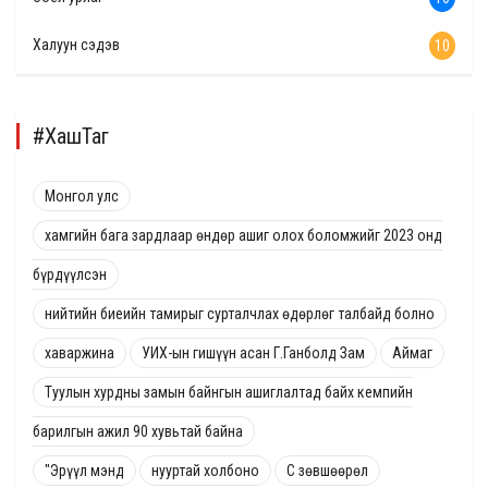
Халуун сэдэв
10
#ХашТаг
Монгол улс
хамгийн бага зардлаар өндөр ашиг олох боломжийг 2023 онд
бүрдүүлсэн
нийтийн биеийн тамирыг сурталчлах өдөрлөг талбайд болно
хаваржина
УИХ-ын гишүүн асан Г.Ганболд Зам
Аймаг
Туулын хурдны замын байнгын ашиглалтад байх кемпийн
барилгын ажил 90 хувьтай байна
"Эрүүл мэнд
нууртай холбоно
С зөвшөөрөл