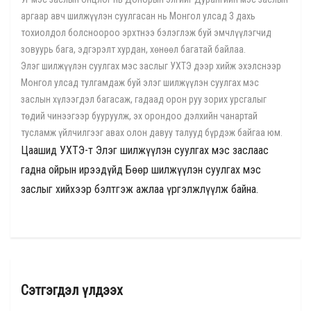
аргаар авч шилжүүлэн суулгасан нь Монгол улсад 3 дахь
тохиолдол болсноороо эрхтнээ бэлэглэж буй эмчлүүлэгчид
зовуурь бага, эдгэрэлт хурдан, хөнөөл багатай байлаа.
Элэг шилжүүлэн суулгах мэс заслыг УХТЭ дээр хийж эхэлснээр
Монгол улсад тулгамдаж буй элэг шилжүүлэн суулгах мэс
заслын хүлээгдэл багасаж, гадаад орон руу зорих урсгалыг
төдий чинээгээр бууруулж, эх орондоо дэлхийн чанартай
тусламж үйлчилгээг авах олон давуу талууд бүрдэж байгаа юм.
Цаашид УХТЭ-т Элэг шилжүүлэн суулгах мэс заслаас
гадна ойрын ирээдүйд Бөөр шилжүүлэн суулгах мэс
заслыг хийхээр бэлтгэж ажлаа үргэлжлүүлж байна.
Сэтгэгдэл үлдээх