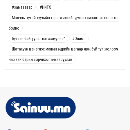
#замтээвэр
#НИТХ
Малчны тухай хуулийн хэрэгжилтийг дүгнэх хяналтын сонсгол
болно
бүтээн байгуулалтыг эхлүүлнэ"
#Олимп
Шатахуун цэнэглэх машин өдрийн цагаар явж буй тул жолооч
нар зай барьж зорчихыг анхааруулав