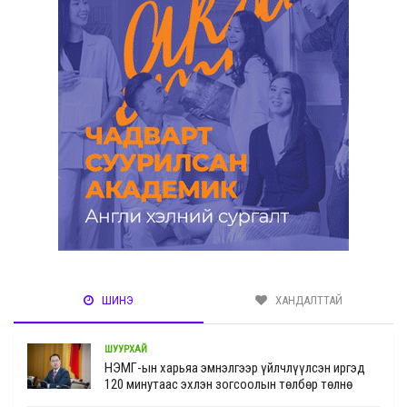
ШИНЭ
ХАНДАЛТТАЙ
ШУУРХАЙ
НЭМГ-ын харьяа эмнэлгээр үйлчлүүлсэн иргэд
120 минутаас эхлэн зогсоолын төлбөр төлнө