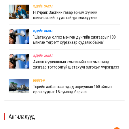
ЭДИЙН ЗАСАГ
Н.Учрал: Засгийн газар эрчим хүчний
шинэчлэлийг тууштай үргэлжлүүлнэ
ЭДИЙН ЗАСАГ
"Шатахуун олгох мөнгөн дүнгийн хязгаарыг 100
мянган төгрөгт хүргэхээр судалж байна"
ЭДИЙН ЗАСАГ
Аялал жуулчлалын компанийн автомашинд
хязгаар тогтоолгүй шатахуун олгохыг үүрэгдлээ
НИЙГЭМ
Төрийн албан хаагчдад зориулсан 150 айлын
орон сууцыг 15 суманд барина
Ангилалууд