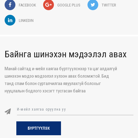
FACEBOOK
GOOGLE PLUS
TWITTER
LINKEDIN
Байнга шинэхэн мэдээлэл авах
Манай сайтад и-мейл хаягаа бүртгүүлснээр та цаг алдалгүй
шинэхэн мэдээ мэдээлэл хүлээн авах боломжтой. Бид
танд спам болон сурталчилгаа явуулахгүй болохыг
нууцлалын бодлого хэсэгт тусгасан байгаа
БҮРТГҮҮЛЭХ