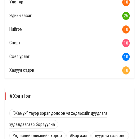
Улс төр
10
Эдийн засаг
25
Нийгэм
10
Спорт
10
Соёл урлаг
10
Халуун сэдэв
10
#ХашТаг
“Жамух” тауэр зэрэг долоон үл хөдлөхийг дуудлага
худалдаагаар борлуулна
Үндэсний олимпийн хороо
#Бар жил
нууртай холбоно