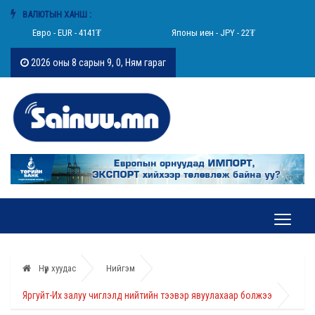
ВАЛЮТЫН ХАНШ :
Евро - EUR - 4141₮
Японы иен - JPY - 22₮
2026 оны 8 сарын 9, 0, Ням гараг
Нүүр хуудас
Нийгэм
Яргуйт-Их залуу чиглэлд нийтийн тээвэр явуулахаар болжээ