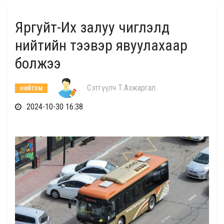
Яргуйт-Их залуу чиглэлд
нийтийн тээвэр явуулахаар
болжээ
Сэтгүүлч Т.Азжаргал
НИЙГЭМ
2024-10-30 16:38