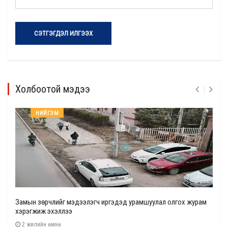
СЭТГЭГДЭЛ ИЛГЭЭХ
Холбоотой мэдээ
НИЙГЭМ
Замын зөрчлийг мэдээлэгч иргэдэд урамшуулал олгох журам
хэрэгжиж эхэллээ
2 жилийн өмнө