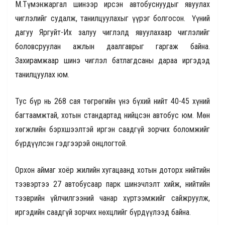
М.Түмэнжаргал шинээр ирсэн автобуснуудыг явуулах
чиглэлийг судалж, танилцуулахыг үүрэг болгосон. Үүний
дагуу Яргуйт-Их залуу чиглэлд явуулахаар чиглэлийг
боловсруулан ажлын даалгаврыг гаргаж байна.
Захирамжаар шинэ чиглэл батлагдсаны дараа иргэдэд
танилцуулах юм.
Тус бүр нь 268 сая төгрөгийн үнэ бүхий нийт 40-45 хүний
багтаамжтай, хотын стандартад нийцсэн автобус юм. Мөн
хөгжлийн бэрхшээлтэй иргэн саадгүй зорчих боломжийг
бүрдүүлсэн гэдгээрэй онцлогтой.
Орхон аймаг хоёр жилийн хугацаанд хотын доторх нийтийн
тээвэртээ 27 автобусаар парк шинэчлэлт хийж, нийтийн
тээврийн үйлчилгээний чанар хүртээмжийг сайжруулж,
иргэдийн саадгүй зорчих нөхцлийг бүрдүүлээд байна.