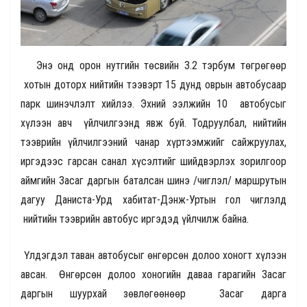
Энэ онд орон нутгийн төсвийн 3.2 тэрбум төгрөгөөр
хотын доторх нийтийн тээвэрт 15 дунд оврын автобусаар
парк шинэчлэлт хийлээ. Эхний ээлжийн 10 автобусыг
хүлээн авч үйлчилгээнд явж буй. Тодруулбал, нийтийн
тээврийн үйлчилгээний чанар хүртээмжийг сайжруулах,
иргэдээс гарсан санал хүсэлтийг шийдвэрлэх зорилгоор
аймгийн Засаг даргын баталсан шинэ /чиглэл/ маршрутын
дагуу Даниста-Урд хабитат-Дэнж-Уртын гол чиглэлд
нийтийн тээврийн автобус иргэдэд үйлчилж байна.
Үлдэгдэл таван автобусыг өнгөрсөн долоо хоногт хүлээн
авсан. Өнгөрсөн долоо хоногийн даваа гарагийн Засаг
даргын шуурхай зөвлөгөөнөөр Засаг дарга