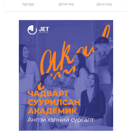
Зургууд
Дагагчид
Дагагчид