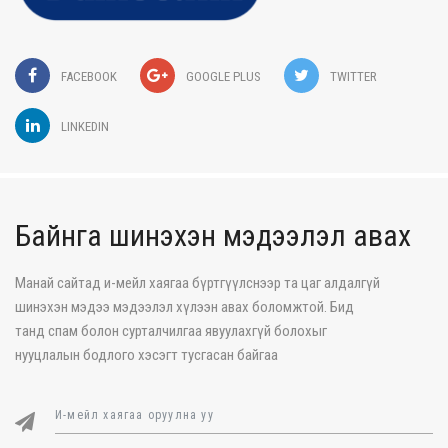
FACEBOOK
GOOGLE PLUS
TWITTER
LINKEDIN
Байнга шинэхэн мэдээлэл авах
Манай сайтад и-мейл хаягаа бүртгүүлснээр та цаг алдалгүй
шинэхэн мэдээ мэдээлэл хүлээн авах боломжтой. Бид
танд спам болон сурталчилгаа явуулахгүй болохыг
нууцлалын бодлого хэсэгт тусгасан байгаа