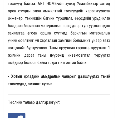
төслүүд байгаа. ART HOME-ийн хувьд Улаанбаатар хотод
орон сууцны олон амжилттай төслүүдийг хэрэгжүүлсэн
инженер, техникийн багийн туршлага, өөрсдийн урьдчилан
бэлдсэн барилгын материалын нөөц дээр тулгуурлан одоо
захиалгаа өгсөн оршин суугчид барилгын материалын
үнийн өсөлтийг үл харгалзан хамгийн боломжит үнээр авах
нөхцөлийг бүрдүүллээ. Таны оруулсан хөрөнгө оруулалт 1
жилийн дараа таны нүүрэнд инээмсэглэл төрүүлэх
шийдвэр болсон байна гэдэгт итгэлтэй байна.
- Хотын иргэдийн амьдралын чанарыг дээшлүүлэх танай
төслүүдэд амжилт хүсье.
Төслийн талаар дэлгэрэнгүйг: