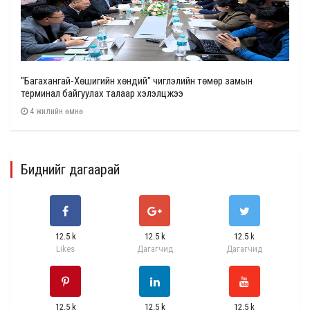
"Багахангай-Хөшигийн хөндий" чиглэлийн төмөр замын
терминал байгуулах талаар хэлэлцжээ
4 жилийн өмнө
Биднийг дагаарай
12.5 k
12.5 k
12.5 k
Likes
Дагагчид
Дагагчид
12.5 k
12.5 k
12.5 k