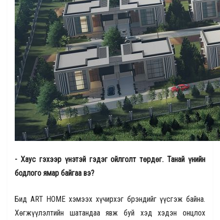
- Хаус гэхээр үнэтэй гэдэг ойлголт төрдөг. Танай үнийн
бодлого ямар байгаа вэ?
Бид ART HOME хэмээх хүчирхэг брэндийг үүсгэж байна.
Хөгжүүлэлтийн шатандаа явж буй хэд хэдэн онцлох