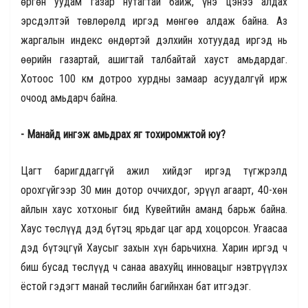
өргөн уудам газар нутагтай байж, үнэ цэнээ алдах
эрсдэлтэй төвлөрөлд иргэд мөнгөө алдаж байна. Аз
жаргалын индекс өндөртэй дэлхийн хотуудад иргэд нь
өөрийн газартай, ашигтай талбайтай хауст амьдардаг.
Хотоос 100 км дотроо хурдны замаар асуудалгүй ирж
очоод амьдарч байна.
- Манайд ингэж амьдрах яг тохиромжтой юу?
Цагт баригддаггүй ажил хийдэг иргэд түгжрэлд
орохгүйгээр 30 мин дотор оччихдог, эрүүл агаарт, 40-хөн
айлын хаус хотхоныг бид Кувейтийн аманд барьж байна.
Хаус төслүүд дэд бүтэц ярьдаг цаг ард хоцорсон. Угаасаа
дэд бүтэцгүй Хаусыг захын хүн барьчихна. Харин иргэд ч
биш бусад төслүүд ч санаа авахуйц инновацыг нэвтрүүлэх
ёстой гэдэгт манай төслийн багийнхан бат итгэдэг.