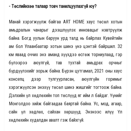
- Төслийнхөө талаар товч танилцуулахгүй юу?
Манай хэрэгжүүлж байгаа ART HOME хаус төсөл хотын
амьдралын чанарыг дээшлүүлэх инновацыг нэвтрүүлж
байна. Богд уулын баруун урд талд нь байрлах Кувейтийн
ам бол Улаанбаатар хотын шинэ үнэ цэнтэй байршил. 32
км яваад оччих энэ аманд хүүхдээ өсгөж торниулаад, гэр
бүлээрээ аюулгүй, тав тухтай амьдрах орчныг
бүрдүүлэхийг зорьж байна. Бүрэн цутгамал, 2021 оны хаус
консепц дээр тулгуурласан, аюулгүйн горимыг
хэрэгжүүлсэн энэхүү төсөл шинэ жишгийг тогтоож байна.
Дэлхийн үл хөдлөхийн топ төслүүд яг ийм л байдаг. Үүнийг
Монголдоо хийж байгаадаа баяртай байна. Ус, мод, агаар,
сайн үл хөдлөх, сайхан хөршүүд. Энэнээс илүү Үл
хөдлөхийн худалдан авалт гэж байхгүй.