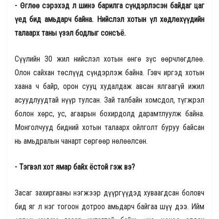
- Өглөө сэрэхэд л шинэ барилга сүндэрлэсэн байдаг цаг
үед бид амьдарч байна. Нийслэл хотын үл хөдлөхүүдийн
талаарх таны үзэл бодлыг сонсъё.
Сүүлийн 30 жил нийслэл хотын өнгө зүс өөрчлөгдлөө.
Олон сайхан төслүүд сүндэрлэж байна. Гэвч иргэд хотын
хаана ч байр, орон сууц худалдаж авсан ялгаагүй ижил
асуудлуудтай нүүр тулсан. Зай талбайн хомсдол, түгжрэл
болон хөрс, ус, агаарын бохирдолд дарамтлуулж байна.
Монголчууд бидний хотын талаарх ойлголт буруу байсан
нь амьдралын чанарт сөргөөр нөлөөлсөн.
- Тэгвэл хот ямар байх ёстой гэж вэ?
Засаг захиргааны нэгжээр дүүргүүдэд хуваагдсан боловч
бид яг л нэг тогоон дотроо амьдарч байгаа шүү дээ. Ийм