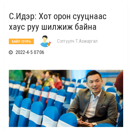
С.Идэр: Хот орон сууцнаас
хаус руу шилжиж байна
Сэтгүүлч Т.Азжаргал
БАЙР СУУРЬ
2022-4-5 07:06