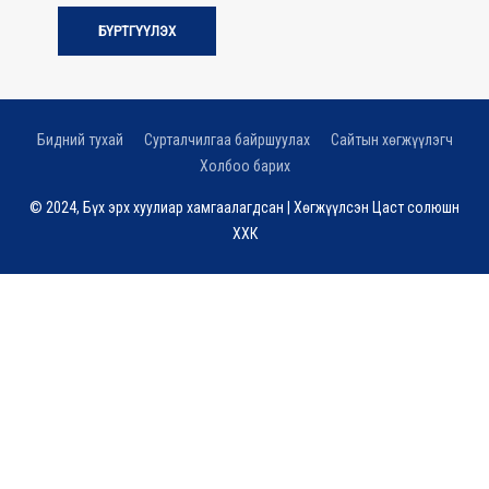
БҮРТГҮҮЛЭХ
Бидний тухай
Сурталчилгаа байршуулах
Сайтын хөгжүүлэгч
Холбоо барих
© 2024, Бүх эрх хуулиар хамгаалагдсан | Хөгжүүлсэн
Цаст солюшн
ХХК