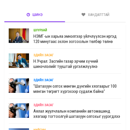
ШИНЭ
ХАНДАЛТТАЙ
ШУУРХАЙ
НЭМГ-ын харьяа эмнэлгээр үйлчлүүлсэн иргэд
120 минутаас эхлэн зогсоолын төлбөр төлнө
ЭДИЙН ЗАСАГ
Н.Учрал: Засгийн газар эрчим хүчний
шинэчлэлийг тууштай үргэлжлүүлнэ
ЭДИЙН ЗАСАГ
"Шатахуун олгох мөнгөн дүнгийн хязгаарыг 100
мянган төгрөгт хүргэхээр судалж байна"
ЭДИЙН ЗАСАГ
Аялал жуулчлалын компанийн автомашинд
хязгаар тогтоолгүй шатахуун олгохыг үүрэгдлээ