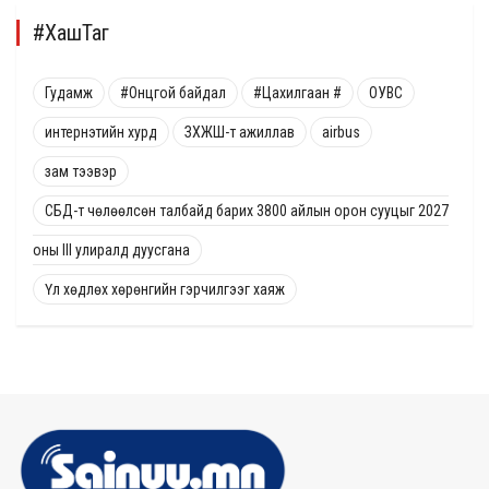
#ХашТаг
Гудамж
#Онцгой байдал
#Цахилгаан #
ОУВС
интернэтийн хурд
ЗХЖШ-т ажиллав
airbus
зам тээвэр
СБД-т чөлөөлсөн талбайд барих 3800 айлын орон сууцыг 2027
оны III улиралд дуусгана
Үл хөдлөх хөрөнгийн гэрчилгээг хаяж