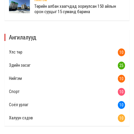
НИЙГЭМ
Төрийн албан хаагчдад зориулсан 150 айлын
орон сууцыг 15 суманд барина
Ангилалууд
Улс төр
10
Эдийн засаг
25
Нийгэм
10
Спорт
10
Соёл урлаг
10
Халуун сэдэв
10