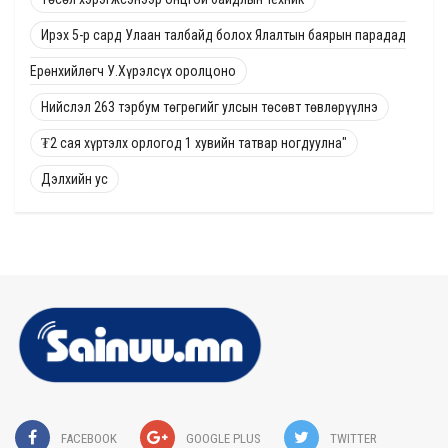
Ирэх 5-р сард Улаан талбайд болох Ялалтын баярын парадад
Ерөнхийлөгч У.Хүрэлсүх оролцоно
Нийслэл 263 тэрбум төгрөгийг улсын төсөвт төвлөрүүлнэ
₮2 сая хүртэлх орлогод 1 хувийн татвар ногдуулна"
Дэлхийн ус
FACEBOOK
GOOGLE PLUS
TWITTER