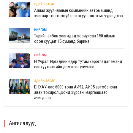
ЭДИЙН ЗАСАГ
Аялал жуулчлалын компанийн автомашинд
хязгаар тогтоолгүй шатахуун олгохыг үүрэгдлээ
НИЙГЭМ
Төрийн албан хаагчдад зориулсан 150 айлын
орон сууцыг 15 суманд барина
НИЙГЭМ
Н.Учрал: Иргэдийн өдөр тутам хэрэглэдэг эмэнд
санхүүжилтийн дэмжлэг үзүүлнэ
ЭДИЙН ЗАСАГ
БНХАУ-аас 6000 тонн АИ92, АИ95 автобензин
авах тохиролцоонд хүрсэн, маргаашаас
ачигдана
Ангилалууд