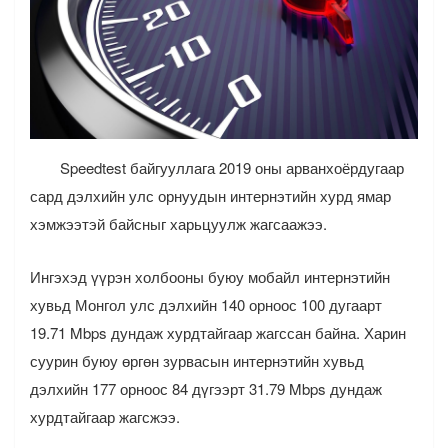
Speedtest байгууллага 2019 оны арванхоёрдугаар
сард дэлхийн улс орнуудын интернэтийн хурд ямар
хэмжээтэй байсныг харьцуулж жагсаажээ.
Ингэхэд үүрэн холбооны буюу мобайл интернэтийн
хувьд Монгол улс дэлхийн 140 орноос 100 дугаарт
19.71 Mbps дундаж хурдтайгаар жагссан байна. Харин
суурин буюу өргөн зурвасын интернэтийн хувьд
дэлхийн 177 орноос 84 дүгээрт 31.79 Mbps дундаж
хурдтайгаар жагсжээ.