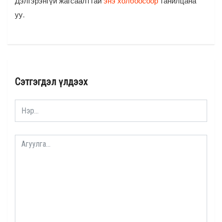
Дэлгэрэнгүй жагсаалттай
энэ холбоосоор
танилцана
уу.
Сэтгэгдэл үлдээх