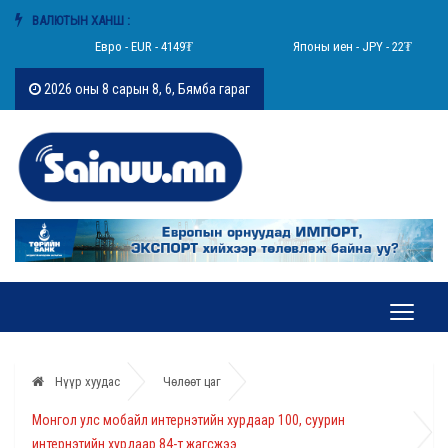
ВАЛЮТЫН ХАНШ :
Евро - EUR - 4149₮
Японы иен - JPY - 22₮
2026 оны 8 сарын 8, 6, Бямба гараг
Нүүр хуудас
Чөлөөт цаг
Монгол улс мобайл интернэтийн хурдаар 100, суурин
интернэтийн хурдаар 84-т жагсжээ