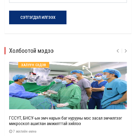
СЭТГЭГДЭЛ ИЛГЭЭХ
Холбоотой мэдээ
ХАЛУУН СЭДЭВ
ГССҮТ, БНСУ-ын эмч нарын баг нурууны мэс засал эмчилгээг
микроскоп ашиглан амжилттай хийлээ
7 жилийн өмнө