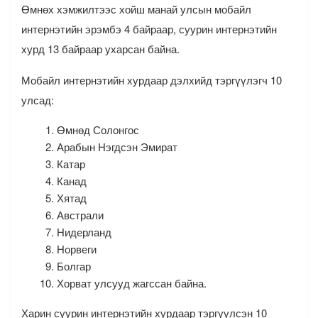
Өмнөх хэмжилтээс хойш манай улсын мобайл
интернэтийн эрэмбэ 4 байраар, суурин интернэтийн
хурд 13 байраар ухарсан байна.
Мобайл интернэтийн хурдаар дэлхийд тэргүүлэгч 10
улсад:
Өмнөд Солонгос
Арабын Нэгдсэн Эмират
Катар
Канад
Хятад
Австрали
Нидерланд
Норвеги
Болгар
Хорват улсууд жагссан байна.
Харин суурин интернэтийн хурдаар тэргүүлсэн 10