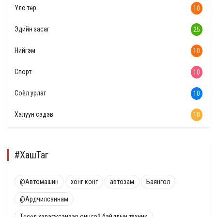
Улс төр
10
Эдийн засаг
25
Нийгэм
10
Спорт
10
Соёл урлаг
10
Халуун сэдэв
10
#ХашТаг
@Автомашин
хонг конг
автозам
Баянгол
@Ардчилсаннам
Төсөл хэрэгжсэнээр онцгой байдлын техник