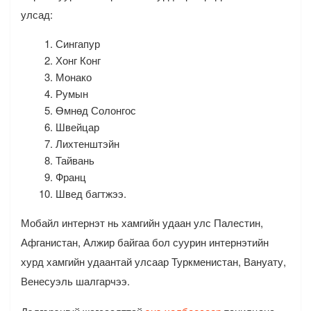
улсад:
Сингапур
Хонг Конг
Монако
Румын
Өмнөд Солонгос
Швейцар
Лихтенштэйн
Тайвань
Франц
Швед багтжээ.
Мобайл интернэт нь хамгийн удаан улс Палестин,
Афганистан, Алжир байгаа бол суурин интернэтийн
хурд хамгийн удаантай улсаар Туркменистан, Вануату,
Венесуэль шалгарчээ.