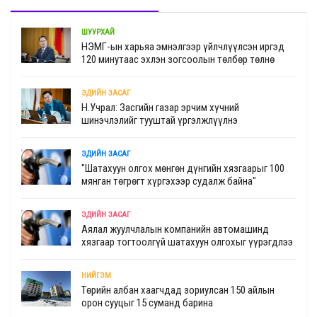
ШУУРХАЙ
НЭМГ-ын харьяа эмнэлгээр үйлчлүүлсэн иргэд
120 минутаас эхлэн зогсоолын төлбөр төлнө
ЭДИЙН ЗАСАГ
Н.Учрал: Засгийн газар эрчим хүчний
шинэчлэлийг тууштай үргэлжлүүлнэ
ЭДИЙН ЗАСАГ
"Шатахуун олгох мөнгөн дүнгийн хязгаарыг 100
мянган төгрөгт хүргэхээр судалж байна"
ЭДИЙН ЗАСАГ
Аялал жуулчлалын компанийн автомашинд
хязгаар тогтоолгүй шатахуун олгохыг үүрэгдлээ
НИЙГЭМ
Төрийн албан хаагчдад зориулсан 150 айлын
орон сууцыг 15 суманд барина