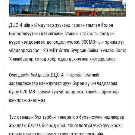
ДЦС-4-ийн наймдугаар зууханд гарсан гэмтэл болон
Бөөрөлжүүтийн цахилгааны станцын тэжээгч талд нь
нүүрс хөлдсөнөөс доголдол үүсэж, 300МВт-ын эрчим хүч
үйлдвэрлэхээс 120 МВт болж буурсан байна. Үүнээс болж
Улаанбаатар хотод хоёр өдөр цахилгаан хязгаарлалаа.
Өчигдрийн байдлаар ДЦС-4-т гарсан гэмтлийг
засварласнаар наймдугаар зуух бүрэн хүчин чадлаараа
буюу 670 МВт эрчим хүч үйлдвэрлэж, хэвийн горимоор
ажиллаж эхэлжээ.
Тус станцын бүх турбин, генератор бүрэн хүчин чадлаараа
ажиллаж байгаа бөгөөд нөөц тоноглолгүй учир хуучирсан
станцад ямар нэг гэмтэл гарвал хэрэглэгчдийн