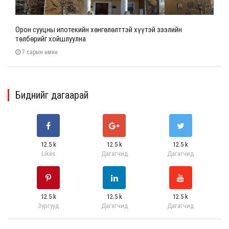
Орон сууцны ипотекийн хөнгөлөлттэй хүүтэй зээлийн
төлбөрийг хойшлуулна
7 сарын өмнө
Биднийг дагаарай
12.5 k
12.5 k
12.5 k
Likes
Дагагчид
Дагагчид
12.5 k
12.5 k
12.5 k
Зургууд
Дагагчид
Дагагчид