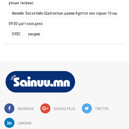
улсын төсвөөс
Өвлийн Элсэлтийн Шалгалтын цахим бүртгэл энэ сарын 10-ны
09:00 цагт нээгдэнэ
ОУВС
хандив
FACEBOOK
GOOGLE PLUS
TWITTER
LINKEDIN