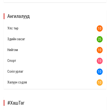
Ангилалууд
Улс төр
10
Эдийн засаг
25
Нийгэм
10
Спорт
10
Соёл урлаг
10
Халуун сэдэв
10
#ХашТаг