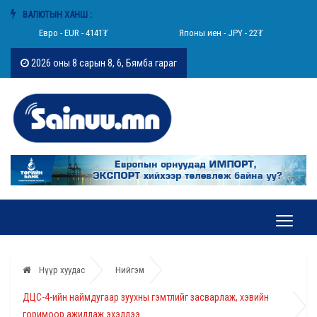
ВАЛЮТЫН ХАНШ :
Евро - EUR - 4141₮
Японы иен - JPY - 22₮
2026 оны 8 сарын 8, 6, Бямба гараг
Нүүр хуудас
Нийгэм
ДЦС-4-ийн наймдугаар зуухны гэмтлийг засварлаж, хэвийн
горимоор ажиллаж эхэллээ