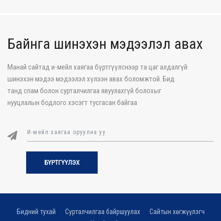
Байнга шинэхэн мэдээлэл авах
Манай сайтад и-мейл хаягаа бүртгүүлснээр та цаг алдалгүй
шинэхэн мэдээ мэдээлэл хүлээн авах боломжтой. Бид
танд спам болон сурталчилгаа явуулахгүй болохыг
нууцлалын бодлого хэсэгт тусгасан байгаа
БҮРТГҮҮЛЭХ
Бидний тухай
Сурталчилгаа байршуулах
Сайтын хөгжүүлэгч