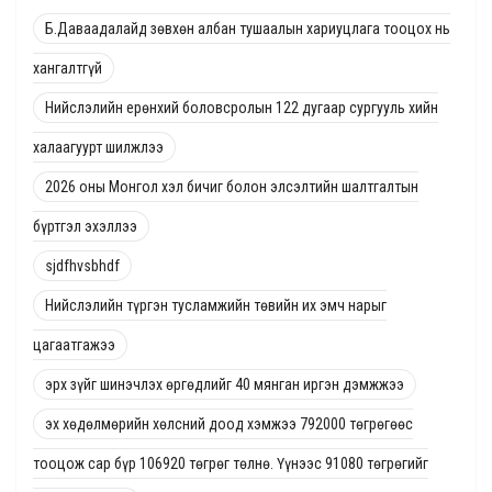
Б.Даваадалайд зөвхөн албан тушаалын хариуцлага тооцох нь
хангалтгүй
Нийслэлийн ерөнхий боловсролын 122 дугаар сургууль хийн
халаагуурт шилжлээ
2026 оны Монгол хэл бичиг болон элсэлтийн шалтгалтын
бүртгэл эхэллээ
sjdfhvsbhdf
Нийслэлийн түргэн тусламжийн төвийн их эмч нарыг
цагаатгажээ
эрх зүйг шинэчлэх өргөдлийг 40 мянган иргэн дэмжжээ
эх хөдөлмөрийн хөлсний доод хэмжээ 792000 төгрөгөөс
тооцож сар бүр 106920 төгрөг төлнө. Үүнээс 91080 төгрөгийг