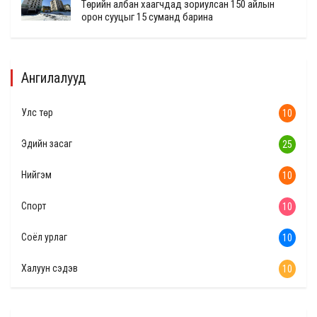
Төрийн албан хаагчдад зориулсан 150 айлын
орон сууцыг 15 суманд барина
Ангилалууд
Улс төр
10
Эдийн засаг
25
Нийгэм
10
Спорт
10
Соёл урлаг
10
Халуун сэдэв
10