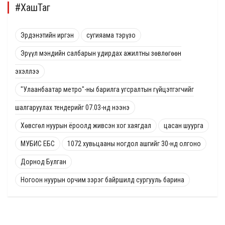
#ХашТаг
Эрдэнэтийн иргэн
сугияама тэрүзо
Эрүүл мэндийн салбарын удирдах ажилтны зөвлөгөөн
эхэллээ
"Улаанбаатар метро"-ны барилга угсралтын гүйцэтгэгчийг
шалгаруулах тендерийг 07.03-нд нээнэ
Хөвсгөл нуурын ёроолд живсэн хог хаягдал
цасан шуурга
МУБИС ЕБС
1072 хувьцааны ногдол ашгийг 30-нд олгоно
Дорнод Булган
Ногоон нуурын орчим зэрэг байршилд сургууль барина