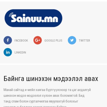
FACEBOOK
GOOGLE PLUS
TWITTER
LINKEDIN
Байнга шинэхэн мэдээлэл авах
Манай сайтад и-мейл хаягаа бүртгүүлснээр та цаг алдалгүй
шинэхэн мэдээ мэдээлэл хүлээн авах боломжтой. Бид
танд спам болон сурталчилгаа явуулахгүй болохыг
нууцлалын бодлого хэсэгт тусгасан байгаа