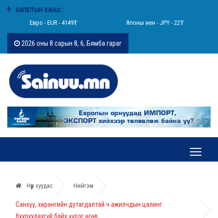
ВАЛЮТЫН ХАНШ :
Евро - EUR - 4149₮
Японы иен - JPY - 22₮
2026 оны 8 сарын 8, 6, Бямба гараг
Нүүр хуудас
Нийгэм
Санхүү, хөрөнгийн дутагдалтай ч ажилчдын цалинг
бууруулахгүй байх үүрэг өгөв