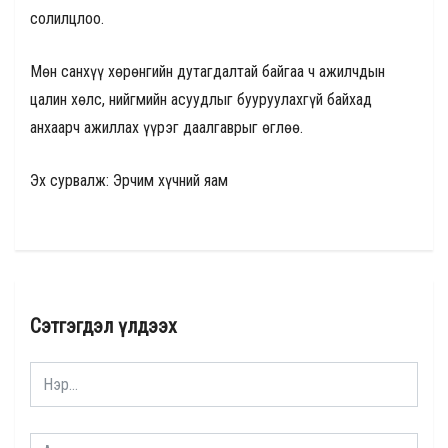
солилцлоо.
Мөн санхүү хөрөнгийн дутагдалтай байгаа ч ажилчдын
цалин хөлс, нийгмийн асуудлыг бууруулахгүй байхад
анхаарч ажиллах үүрэг даалгаврыг өглөө.
Эх сурвалж: Эрчим хүчний яам
Сэтгэгдэл үлдээх