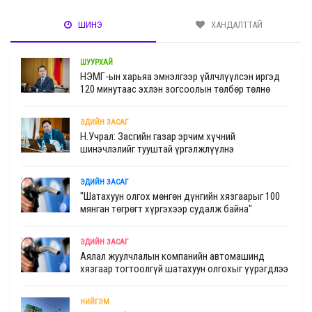
ШИНЭ
ХАНДАЛТТАЙ
ШУУРХАЙ
НЭМГ-ын харьяа эмнэлгээр үйлчлүүлсэн иргэд
120 минутаас эхлэн зогсоолын төлбөр төлнө
ЭДИЙН ЗАСАГ
Н.Учрал: Засгийн газар эрчим хүчний
шинэчлэлийг тууштай үргэлжлүүлнэ
ЭДИЙН ЗАСАГ
"Шатахуун олгох мөнгөн дүнгийн хязгаарыг 100
мянган төгрөгт хүргэхээр судалж байна"
ЭДИЙН ЗАСАГ
Аялал жуулчлалын компанийн автомашинд
хязгаар тогтоолгүй шатахуун олгохыг үүрэгдлээ
НИЙГЭМ