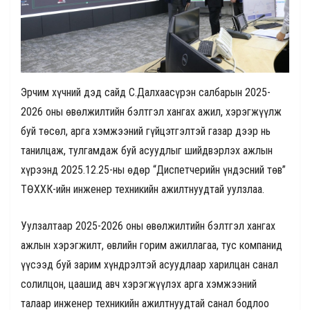
Эрчим хүчний дэд сайд С.Далхаасүрэн салбарын 2025-
2026 оны өвөлжилтийн бэлтгэл хангах ажил, хэрэгжүүлж
буй төсөл, арга хэмжээний гүйцэтгэлтэй газар дээр нь
танилцаж, тулгамдаж буй асуудлыг шийдвэрлэх ажлын
хүрээнд 2025.12.25-ны өдөр “Диспетчерийн үндэсний төв”
ТӨХХК-ийн инженер техникийн ажилтнуудтай уулзлаа.
Уулзалтаар 2025-2026 оны өвөлжилтийн бэлтгэл хангах
ажлын хэрэгжилт, өвлийн горим ажиллагаа, тус компанид
үүсээд буй зарим хүндрэлтэй асуудлаар харилцан санал
солилцон, цаашид авч хэрэгжүүлэх арга хэмжээний
талаар инженер техникийн ажилтнуудтай санал бодлоо