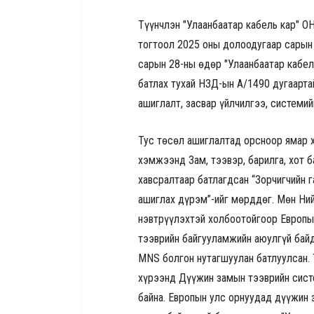
Түүнчлэн "Улаанбаатар кабель кар" О
тогтоол 2025 оны долоодугаар сарын 
сарын 28-ны өдөр "Улаанбаатар кабел
батлах тухай НЗД-ын А/1490 дугаарта
ашиглалт, засвар үйлчилгээ, системи
Тус төсөл ашиглалтад орсноор ямар х
хэмжээнд Зам, тээвэр, барилга, хот 
хавсралтаар батлагдсан “Зорчигчийн 
ашиглах дүрэм”-ийг мөрддөг. Мөн Ни
нэвтрүүлэхтэй холбоотойгоор Европы
тээврийн байгууламжийн аюулгүй байд
MNS болгон нутагшуулан батлуулсан. 
хүрээнд Дүүжин замын тээврийн сист
байна. Европын улс орнуудад дүүжин 