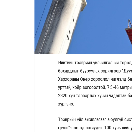
Нийтийн тээврийн үйлчилгээний төрөл
бохирдлыг бууруулах зорилгоор “Дүү
Хархорины Өнөр хороолол чиглэлд ба
урттай, хоёр зогсоолтой, 7.5-46 метри
2320 хүн тээвэрлэх хүчин чадалтай б
хүргэнэ.
Тээврийн үйл ажиллагааг аюулгүй сис
групп"-ээс эд ангиудыг 100 хувь ний