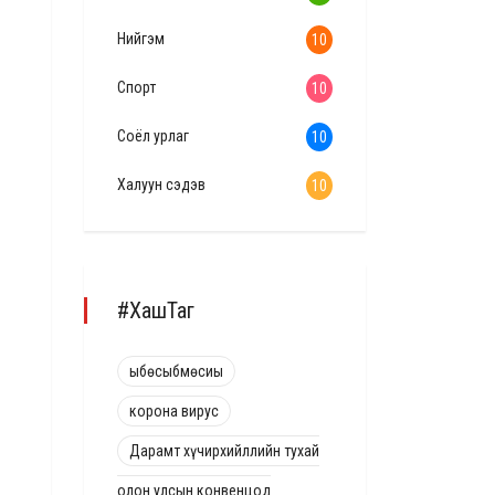
Нийгэм
10
Спорт
10
Соёл урлаг
10
Халуун сэдэв
10
#ХашТаг
ыбөсыбмөсиы
корона вирус
Дарамт хүчирхийллийн тухай
олон улсын конвенцод