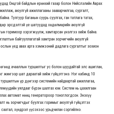
уудад Онцгой байдлын ерөнхий газар болон Нийслэлийн Аврах
ажиллаж, аюулгүй ажиллагааны зааварчилгаа, сургалт,
йна. Тулгуур баганын суурь суулгах, ган татлага татах,
ндөр эрсдэлтэй үе шатуудад хөдөлмөрийн аюулгүй
гын горимоор хэрэгжүүлж, хамтарсан үнэлгээ хийж байна.
иглалтын байгууллагатай хамтран зорчигчийн аюулгүй
н ослын үед авах арга хэмжээний дадлага сургалтыг зохион
бөгөөд ачааллын туршилтыг ус болон шуудайтай элс ашиглан,
кг жингээр шат дараатай хийж гүйцэтгэнэ. Нэг кабинд 10
д туршилтын үр дүнгээр системийн найдвартай ажиллагаа,
стемүүдийн уялдааг бүрэн шалгах юм. Систем нь цахилгаан
ллах автомат нөөц генератороор тоноглогдсон. Энэхүү
алт нь зорчигчдыг буулгах горимыг аюулгүй гүйцэтгэх
саатал, хүндрэл үүсэхээс урьдчилан сэргийлнэ.