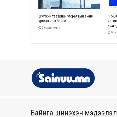
чийн газруудын
Дүүжин тээврийн угсралтын ажил
"15 м
 хураамжийн
үргэлжилж байна
хөтөл
маар нэмжээ
хаагч
9 сарын өмнө
9 са
Байнга шинэхэн мэдээлэл