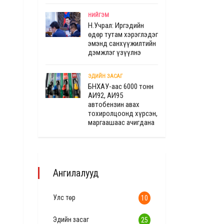
НИЙГЭМ
Н.Учрал: Иргэдийн
өдөр тутам хэрэглэдэг
эмэнд санхүүжилтийн
дэмжлэг үзүүлнэ
ЭДИЙН ЗАСАГ
БНХАУ-аас 6000 тонн
АИ92, АИ95
автобензин авах
тохиролцоонд хүрсэн,
маргаашаас ачигдана
Ангилалууд
Улс төр
10
Эдийн засаг
25