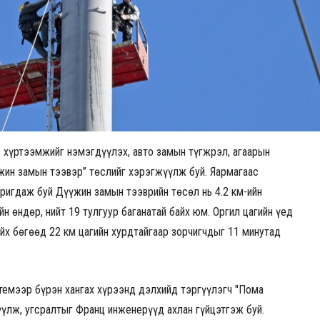
, хүртээмжийг нэмэгдүүлэх, авто замын түгжрэл, агаарын
жин замын тээвэр” төслийг хэрэгжүүлж буй. Яармагаас
ригдаж буй Дүүжин замын тээврийн төсөл нь 4.2 км-ийн
йн өндөр, нийт 19 тулгуур баганатай байх юм. Оргил цагийн үед
айх бөгөөд 22 км цагийн хурдтайгаар зорчигчдыг 11 минутад
темээр бүрэн хангах хүрээнд дэлхийд тэргүүлэгч "Пома
лүүлж, угсралтыг Франц инженерүүд ахлан гүйцэтгэж буй.