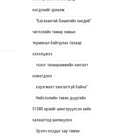
нэгдэхийг уриалж
"Багахангай-Хөшигийн хөндий"
чиглэлийн төмөр замын
терминал байгуулах талаар
хэлэлцжээ
тоног төхөөрөмжийн хангалт
нэмэгдэнэ
хэрэгжилт хангалтгүй байна"
Нийслэлийн таван дүүргийн
51080 өрхийг шингэрүүлсэн хийн
халаалтад шилжүүлнэ
Эрэлч нохдыг хар тамхи