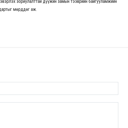
тээвэрлэх зориулалттай дүүжин замын тээврийн байгууламжийн
дартыг мөрддөг аж.