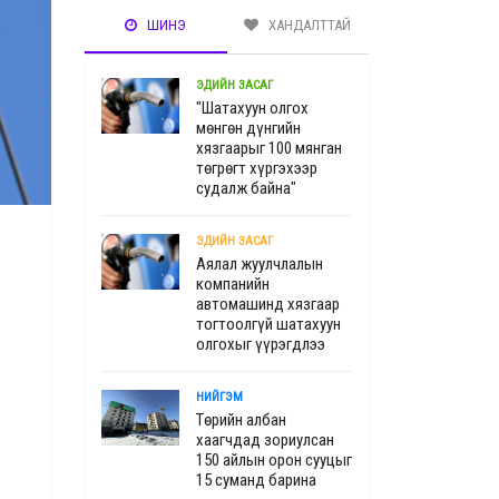
ШИНЭ
ХАНДАЛТТАЙ
ЭДИЙН ЗАСАГ
"Шатахуун олгох
мөнгөн дүнгийн
хязгаарыг 100 мянган
төгрөгт хүргэхээр
судалж байна"
ЭДИЙН ЗАСАГ
Аялал жуулчлалын
компанийн
автомашинд хязгаар
тогтоолгүй шатахуун
олгохыг үүрэгдлээ
НИЙГЭМ
Төрийн албан
хаагчдад зориулсан
150 айлын орон сууцыг
15 суманд барина