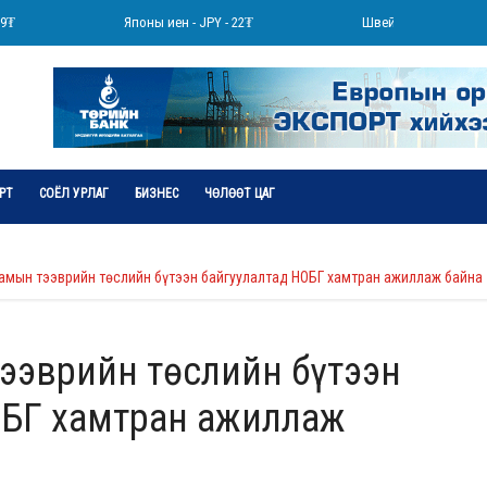
Японы иен - JPY - 22₮
Швейцарийн франк - CHF
РТ
СОЁЛ УРЛАГ
БИЗНЕС
ЧӨЛӨӨТ ЦАГ
амын тээврийн төслийн бүтээн байгуулалтад НОБГ хамтран ажиллаж байна
ээврийн төслийн бүтээн
ОБГ хамтран ажиллаж