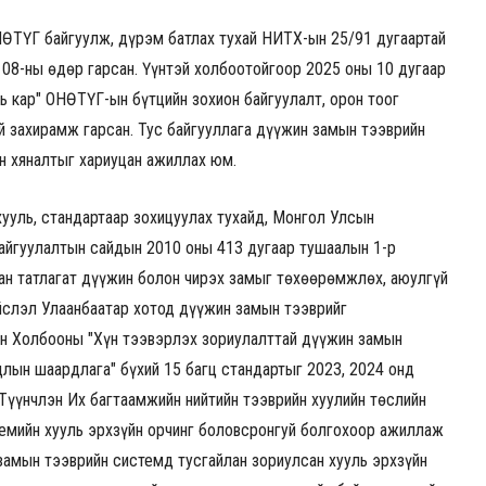
НӨТҮГ байгуулж, дүрэм батлах тухай НИТХ-ын 25/91 дугаартай
08-ны өдөр гарсан. Үүнтэй холбоотойгоор 2025 оны 10 дугаар
ь кар" ОНӨТҮГ-ын бүтцийн зохион байгуулалт, орон тоог
й захирамж гарсан. Тус байгууллага дүүжин замын тээврийн
йн хяналтыг хариуцан ажиллах юм.
ууль, стандартаар зохицуулах тухайд, Монгол Улсын
байгуулалтын сайдын 2010 оны 413 дугаар тушаалын 1-р
ган татлагат дүүжин болон чирэх замыг төхөөрөмжлөх, аюулгүй
йслэл Улаанбаатар хотод дүүжин замын тээврийг
н Холбооны "Хүн тээвэрлэх зориулалттай дүүжин замын
лын шаардлага" бүхий 15 багц стандартыг 2023, 2024 онд
Түүнчлэн Их багтаамжийн нийтийн тээврийн хуулийн төслийн
емийн хууль эрхзүйн орчинг боловсронгуй болгохоор ажиллаж
замын тээврийн системд тусгайлан зориулсан хууль эрхзүйн