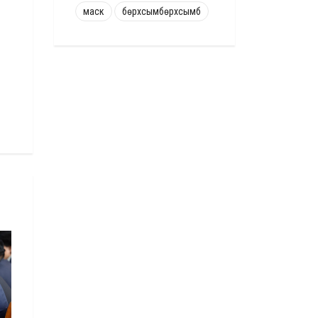
маск
бөрхсымбөрхсымб
НИЙГЭМ
НИЙГЭМ