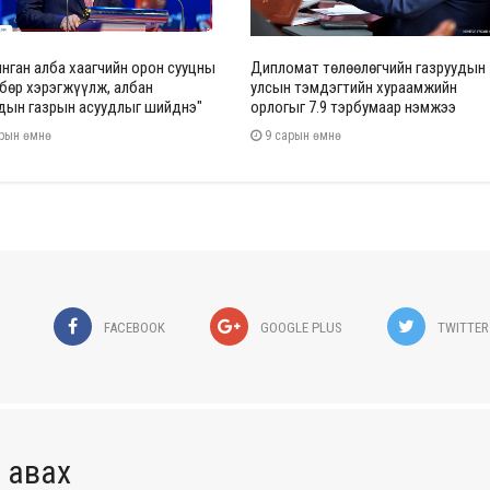
янган алба хаагчийн орон сууцны
Дипломат төлөөлөгчийн газруудын
бөр хэрэгжүүлж, албан
улсын тэмдэгтийн хураамжийн
дын газрын асуудлыг шийднэ"
орлогыг 7.9 тэрбумаар нэмжээ
рын өмнө
9 сарын өмнө
FACEBOOK
GOOGLE PLUS
TWITTER
 авах