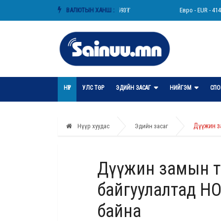
АНУ-ын доллар - USD - 3593₮
ВАЛЮТЫН ХАНШ :
Евро - EUR - 4149₮
НҮҮР
УЛС ТӨР
ЭДИЙН ЗАСАГ
НИЙГЭМ
СПО
Дүүжин з
Нүүр хуудас
Эдийн засаг
Дүүжин замын т
байгуулалтад Н
байна