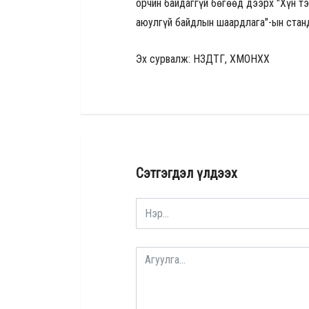
орчин байдаггүй бөгөөд дээрх "Хүн 
аюулгүй байдлын шаардлага"-ын стан
Эх сурвалж: НЗДТГ, ХМОНХХ
Сэтгэгдэл үлдээх