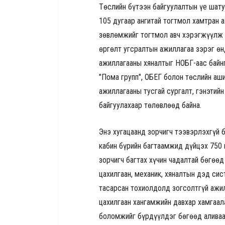
Төслийн бүтээн байгуулалтын үе шат
105 дугаар ангитай тогтмол хамтран 
зөвлөмжийг тогтмол авч хэрэгжүүлж ба
өргөлт угсралтын ажиллагаа зэрэг ө
ажиллагааны хяналтыг НОБГ-аас байн
"Пома групп", ОБЕГ болон төслийн аш
ажиллагааны тусгай сургалт, гэнэтий
байгуулахаар төлөвлөөд байна.
Энэ хугацаанд зорчигч тээвэрлэхгүй 
кабин бүрийн багтаамжид дүйцэх 750 
зорчигч багтах хүчин чадалтай бөгөө
цахилгаан, механик, хяналтын дэд си
тасарсан тохиолдолд зогсолтгүй ажи
цахилгаан хангамжийн давхар хамгаал
боломжийг бүрдүүлдэг бөгөөд аливаа 