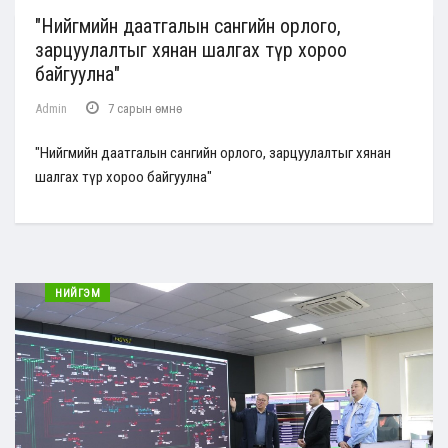
"Нийгмийн даатгалын сангийн орлого,
зарцуулалтыг хянан шалгах түр хороо
байгуулна"
Admin
7 сарын өмнө
"Нийгмийн даатгалын сангийн орлого, зарцуулалтыг хянан
шалгах түр хороо байгуулна"
НИЙГЭМ