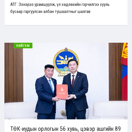
АТГ: Эхнэрээ урамшуулж, үл хөдлөхийн гэрчилгээ хууль
бусаар гаргуулсан албан тушаалтныг шалгав
НИЙГЭМ
ТӨК-иудын орлогын 56 хувь, цэвэр ашгийн 89