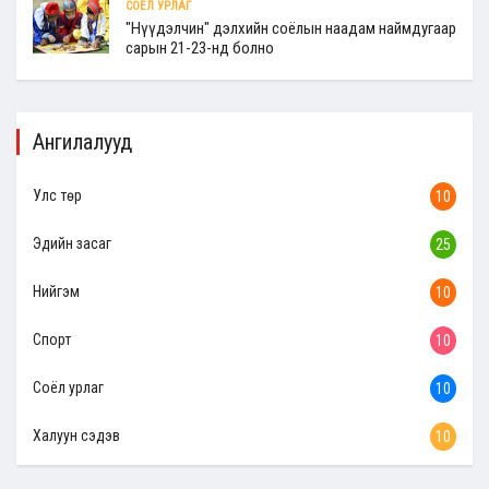
СОЁЛ УРЛАГ
"Нүүдэлчин" дэлхийн соёлын наадам наймдугаар
сарын 21-23-нд болно
Ангилалууд
Улс төр
10
Эдийн засаг
25
Нийгэм
10
Спорт
10
Соёл урлаг
10
Халуун сэдэв
10