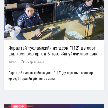
Яаралтай тусламжийн нэгдсэн "112" дугаарт
шилжсэнээр иргэд 6 төрлийн үйлчилгээ авна
Admin
7 сарын өмнө
Яаралтай тусламжийн нэгдсэн "112" дугаарт шилжсэнээр
иргэд 6 төрлийн үйлчилгээ авна
НИЙГЭМ