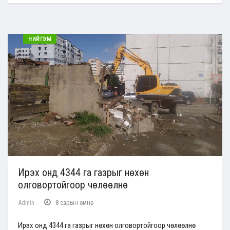
НИЙГЭМ
Ирэх онд 4344 га газрыг нөхөн
олговортойгоор чөлөөлнө
Admin
8 сарын өмнө
Ирэх онд 4344 га газрыг нөхөн олговортойгоор чөлөөлнө