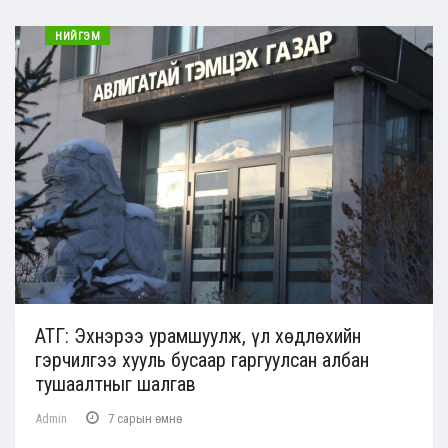
НИЙГЭМ
АТГ: Эхнэрээ урамшуулж, үл хөдлөхийн
гэрчилгээ хууль бусаар гаргуулсан албан
тушаалтныг шалгав
Admin
7 сарын өмнө