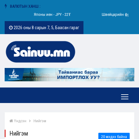
ВАЛЮТЫН ХАНШ :
Японы иен - JPY - 22₮
Швейцарийн франк - CHF - 4440
2026 оны 8 сарын 7, 5, Баасан гараг
Үндсэн
Нийгэм
Нийгэм
20 мэдээ байна