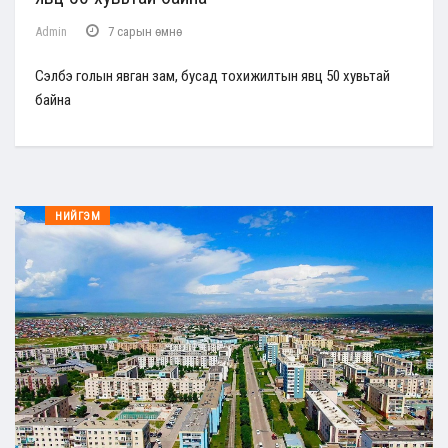
Admin
7 сарын өмнө
Сэлбэ голын явган зам, бусад тохижилтын явц 50 хувьтай
байна
НИЙГЭМ