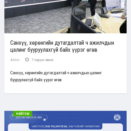
Санхүү, хөрөнгийн дутагдалтай ч ажилчдын
цалинг бууруулахгүй байх үүрэг өгөв
Admin
7 сарын өмнө
Санхүү, хөрөнгийн дутагдалтай ч ажилчдын цалинг
бууруулахгүй байх үүрэг өгөв
НИЙГЭМ