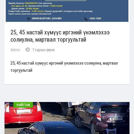
25, 45 настай хүмүүс иргэний үнэмлэхээ
солиулна, мартвал торгуультай
Admin
7 сарын өмнө
25, 45 настай хүмүүс иргэний үнэмлэхээ солиулна, мартвал
торгуультай
НИЙГЭМ