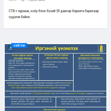
СТӨ-г нурааж, хоёр блок бүхий 50 давхар барилга барихаар
судалж байна
НИЙГЭМ