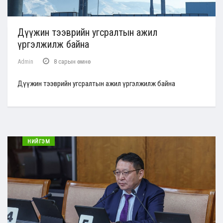
Дүүжин тээврийн угсралтын ажил
үргэлжилж байна
Admin
8 сарын өмнө
Дүүжин тээврийн угсралтын ажил үргэлжилж байна
НИЙГЭМ