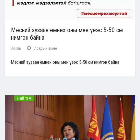
Мөсний зузаан өмнөх оны мөн үеэс 5-50 см
нимгэн байна
Admin
7 сарын өмнө
Мөсний зузаан өмнөх оны мөн үеэс 5-50 см нимгэн байна
НИЙГЭМ