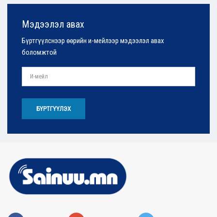
Мэдээлэл авах
Бүртгүүлснээр өөрийн и-мейлээр мэдээлэл авах
боломжтой
БҮРТГҮҮЛЭХ