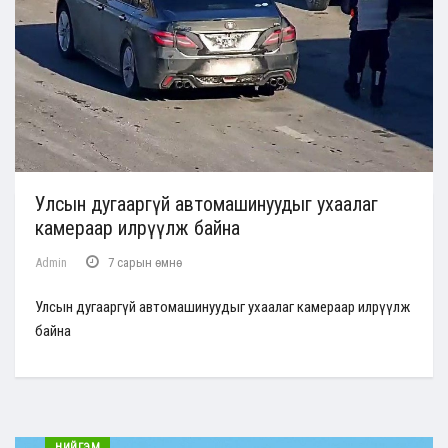
Улсын дугааргүй автомашинуудыг ухаалаг
камераар илрүүлж байна
Admin
7 сарын өмнө
Улсын дугааргүй автомашинуудыг ухаалаг камераар илрүүлж
байна
НИЙГЭМ