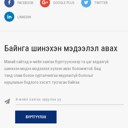
FACEBOOK
GOOGLE PLUS
TWITTER
LINKEDIN
Байнга шинэхэн мэдээлэл авах
Манай сайтад и-мейл хаягаа бүртгүүлснээр та цаг алдалгүй
шинэхэн мэдээ мэдээлэл хүлээн авах боломжтой. Бид
танд спам болон сурталчилгаа явуулахгүй болохыг
нууцлалын бодлого хэсэгт тусгасан байгаа
БҮРТГҮҮЛЭХ