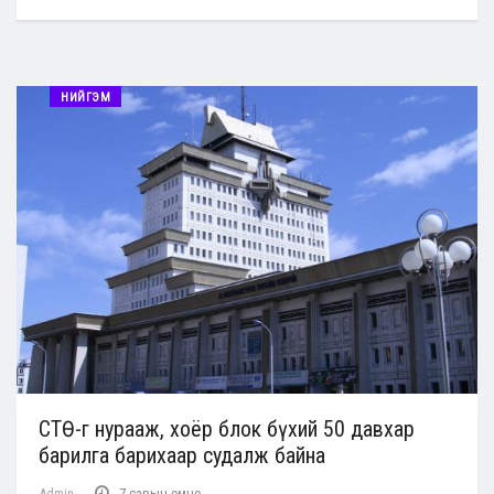
НИЙГЭМ
СТӨ-г нурааж, хоёр блок бүхий 50 давхар
барилга барихаар судалж байна
Admin
7 сарын өмнө