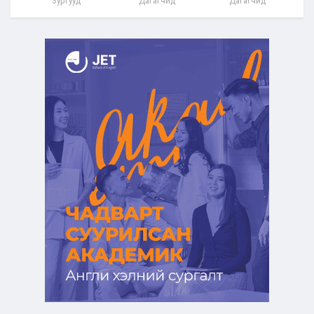
Зургууд
Дагагчид
Дагагчид