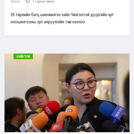
Admin
7 сарын өмнө
20 төрлийн багц шинжилгээ хийх Чингэлтэй дүүргийн эрт
оношилгооны эрт илрүүлгийн төв нээлээ
НИЙГЭМ