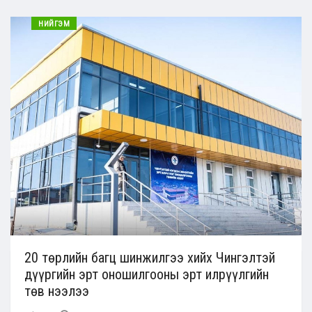
НИЙГЭМ
20 төрлийн багц шинжилгээ хийх Чингэлтэй
дүүргийн эрт оношилгооны эрт илрүүлгийн
төв нээлээ