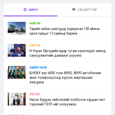
ШИНЭ
ХАНДАЛТТАЙ
НИЙГЭМ
Төрийн албан хаагчдад зориулсан 150 айлын
орон сууцыг 15 суманд барина
НИЙГЭМ
Н.Учрал: Иргэдийн өдөр тутам хэрэглэдэг эмэнд
санхүүжилтийн дэмжлэг үзүүлнэ
ЭДИЙН ЗАСАГ
БНХАУ-аас 6000 тонн АИ92, АИ95 автобензин
авах тохиролцоонд хүрсэн, маргаашаас
ачигдана
УЛС ТӨР
Нисэх буудал, нийслэлийг холбосон хурдан галт
тэрэгний ТЭЗҮ-ийг эхлүүлжээ