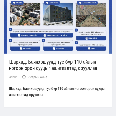
Шархад, Баянхошуунд тус бүр 110 айлын
ногоон орон сууцыг ашиглалтад орууллаа
Admin
7 сарын өмнө
Шархад, Баянхошуунд тус бүр 110 айлын ногоон орон сууцыг
ашиглалтад орууллаа