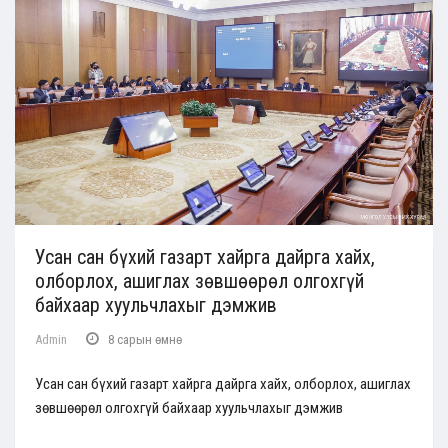
Усан сан бүхий газарт хайрга дайрга хайх,
олборлох, ашиглах зөвшөөрөл олгохгүй
байхаар хуульчлахыг дэмжив
Admin
8 сарын өмнө
Усан сан бүхий газарт хайрга дайрга хайх, олборлох, ашиглах
зөвшөөрөл олгохгүй байхаар хуульчлахыг дэмжив