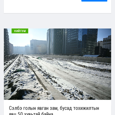
НИЙГЭМ
Сэлбэ голын явган зам, бусад тохижилтын
явц 50 хувьтай байна