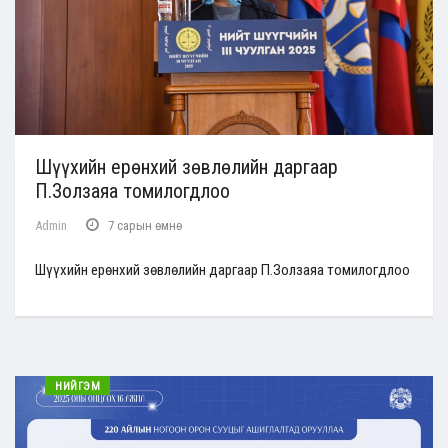
Шүүхийн ерөнхий зөвлөлийн даргаар
П.Золзаяа томилогдлоо
Admin
7 сарын өмнө
Шүүхийн ерөнхий зөвлөлийн даргаар П.Золзаяа томилогдлоо
НИЙГЭМ