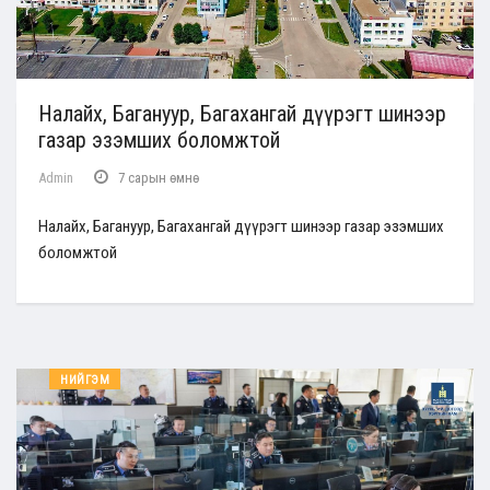
Налайх, Багануур, Багахангай дүүрэгт шинээр
газар эзэмших боломжтой
Admin
7 сарын өмнө
Налайх, Багануур, Багахангай дүүрэгт шинээр газар эзэмших
боломжтой
НИЙГЭМ