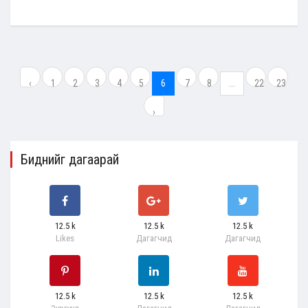
‹
1
2
3
4
5
6
7
8
...
22
23
›
Биднийг дагаарай
12.5 k
12.5 k
12.5 k
Likes
Дагагчид
Дагагчид
12.5 k
12.5 k
12.5 k