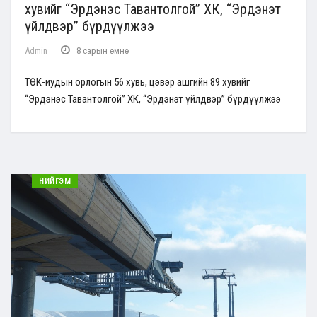
хувийг “Эрдэнэс Тавантолгой” ХК, “Эрдэнэт
үйлдвэр” бүрдүүлжээ
Admin
8 сарын өмнө
ТӨК-иудын орлогын 56 хувь, цэвэр ашгийн 89 хувийг
“Эрдэнэс Тавантолгой” ХК, “Эрдэнэт үйлдвэр” бүрдүүлжээ
НИЙГЭМ