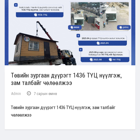
Төвийн зургаан дүүрэгт 1436 ТҮЦ нүүлгэж,
зам талбайг чөлөөлжээ
Admin
7 сарын өмнө
Төвийн зургаан дүүрэгт 1436 ТҮЦ нүүлгэж, зам талбайг
чөлөөлжээ