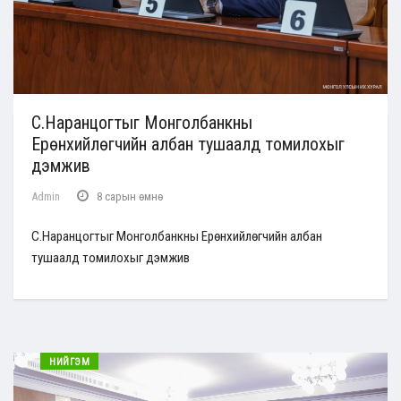
С.Наранцогтыг Монголбанкны
Ерөнхийлөгчийн албан тушаалд томилохыг
дэмжив
Admin
8 сарын өмнө
С.Наранцогтыг Монголбанкны Ерөнхийлөгчийн албан
тушаалд томилохыг дэмжив
НИЙГЭМ