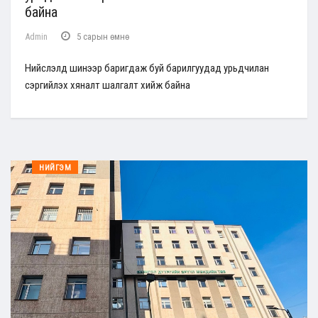
байна
Admin
5 сарын өмнө
Нийслэлд шинээр баригдаж буй барилгуудад урьдчилан
сэргийлэх хяналт шалгалт хийж байна
НИЙГЭМ