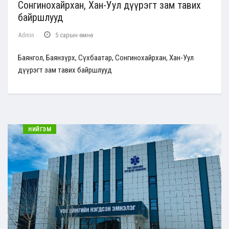
Сонгинохайрхан, Хан-Уул дүүрэгт зам тавих
байршлууд
Admin
5 сарын өмнө
Баянгол, Баянзүрх, Сүхбаатар, Сонгинохайрхан, Хан-Уул
дүүрэгт зам тавих байршлууд
НИЙГЭМ