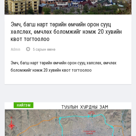
Эмч, багш нарт төрийн өмчийн орон сууц
хөлслөх, өмчлөх боломжийг нэмж 20 хувийн
квот тогтоолоо
Admin
5 сарын өмнө
Эмч, багш нарт төрийн өмчийн орон сууц хөлслөх, өмчлөх
боломжийг нэмж 20 хувийн квот тогтоолоо
НИЙГЭМ