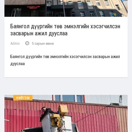
Баянгол дүүргийн төв эмнэлгийн хэсэгчилсэн
засварын ажил дууслаа
Admin
5 сарын өмнө
Баянгол дүүргийн төв эмнэлгийн хэсэгчилсэн засварын ажил
дууслаа
НИЙГЭМ