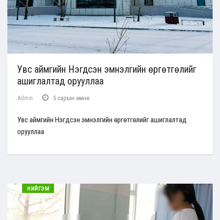
Увс аймгийн Нэгдсэн эмнэлгийн өргөтгөлийг
ашиглалтад орууллаа
Admin
5 сарын өмнө
Увс аймгийн Нэгдсэн эмнэлгийн өргөтгөлийг ашиглалтад
орууллаа
НИЙГЭМ