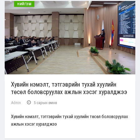
НИЙГЭМ
Хувийн нэмэлт, тэтгэврийн тухай хуулийн
төсөл боловсруулах ажлын хэсэг хуралджээ
Admin
5 сарын өмнө
Хувийн нэмэлт, тэтгэврийн тухай хуулийн төсөл боловсруулах
ажлын хэсэг хуралджээ