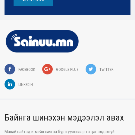
FACEBOOK
GOOGLE PLUS
TWITTER
LINKEDIN
Байнга шинэхэн мэдээлэл авах
Манай сайтад и-мейл хаягаа бүртгүүлснээр та цаг алдалгүй