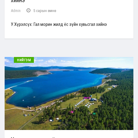
хийнэ
Admin
5 сарын өмнө
У.Хүрэлсүх: Гал морин жилд ёс зүйн хувьсгал хийнэ
НИЙГЭМ