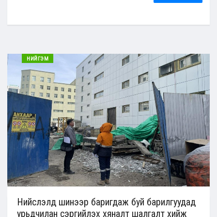
НИЙГЭМ
Нийслэлд шинээр баригдаж буй барилгуудад
урьдчилан сэргийлэх хяналт шалгалт хийж