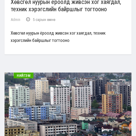
Хөвсгөл нуурын ёроолд живсэн хог хаягдал,
техник хэрэгслийн байршлыг тогтооно
Admin
5 сарын өмнө
Хөвсгөл нуурын ёроолд живсэн хог хаягдал, техник
хэрэгслийн байршлыг тогтооно
НИЙГЭМ