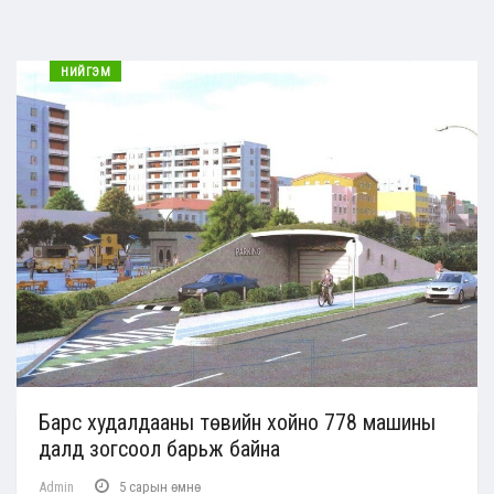
НИЙГЭМ
Барс худалдааны төвийн хойно 778 машины
далд зогсоол барьж байна
Admin
5 сарын өмнө