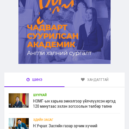
ШИНЭ
ХАНДАЛТТАЙ
ШУУРХАЙ
НЭМГ-ын харьяа эмнэлгээр үйлчлүүлсэн иргэд
120 минутаас эхлэн зогсоолын төлбөр төлнө
ЭДИЙН ЗАСАГ
Н.Учрал: Засгийн газар эрчим хүчний