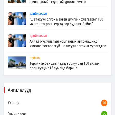
шинэчлэлийг тууштай үргэлжлүүлнэ
ЭДИЙН ЗАСАГ
"Шатахуун олгох мөнгөн дүнгийн хязгаарыг 100
мянган төгрөгт хүргэхээр судалж байна"
ЭДИЙН ЗАСАГ
Аялал жуулчлалын компанийн автомашинд
хязгаар тогтоолгүй шатахуун олгохыг үүрэгдлээ
НИЙГЭМ
Төрийн албан хаагчдад зориулсан 150 айлын
орон сууцыг 15 суманд барина
Ангилалууд
Улс төр
10
Эдийн засаг
25