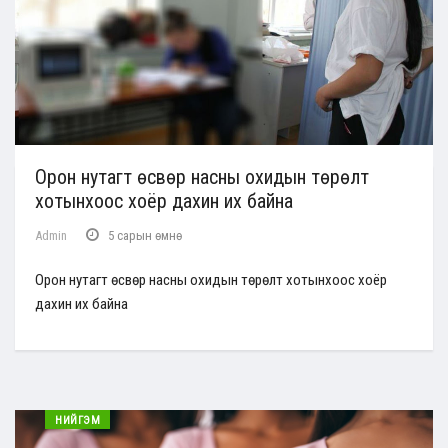
Орон нутагт өсвөр насны охидын төрөлт
хотынхоос хоёр дахин их байна
Admin
5 сарын өмнө
Орон нутагт өсвөр насны охидын төрөлт хотынхоос хоёр
дахин их байна
НИЙГЭМ