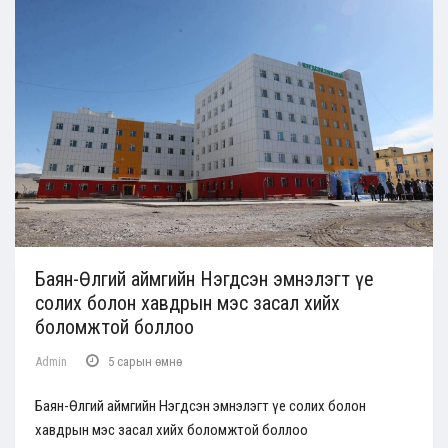
Баян-Өлгий аймгийн Нэгдсэн эмнэлэгт үе
солих болон хавдрын мэс засал хийх
боломжтой боллоо
Admin
5 сарын өмнө
Баян-Өлгий аймгийн Нэгдсэн эмнэлэгт үе солих болон
хавдрын мэс засал хийх боломжтой боллоо