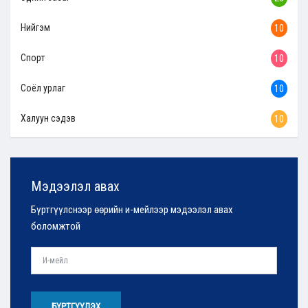
Нийгэм
10
Спорт
10
Соёл урлаг
10
Халуун сэдэв
10
Мэдээлэл авах
Бүртгүүлснээр өөрийн и-мейлээр мэдээлэл авах
боломжтой
БҮРТГҮҮЛЭХ