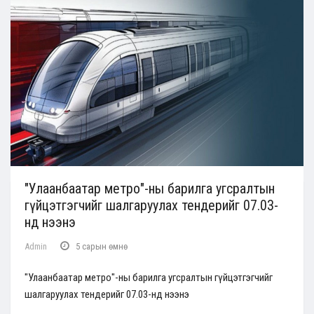
"Улаанбаатар метро"-ны барилга угсралтын
гүйцэтгэгчийг шалгаруулах тендерийг 07.03-
нд нээнэ
Admin
5 сарын өмнө
"Улаанбаатар метро"-ны барилга угсралтын гүйцэтгэгчийг
шалгаруулах тендерийг 07.03-нд нээнэ