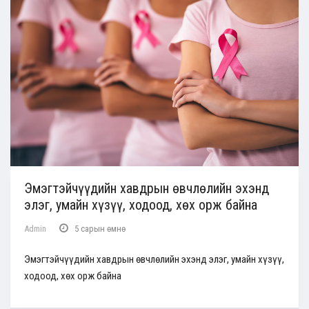
Эмэгтэйчүүдийн хавдрын өвчлөлийн эхэнд
элэг, умайн хүзүү, ходоод, хөх орж байна
Admin
5 сарын өмнө
Эмэгтэйчүүдийн хавдрын өвчлөлийн эхэнд элэг, умайн хүзүү,
ходоод, хөх орж байна