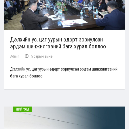
Дэлхийн ус, цаг уурын өдөрт зориулсан
эрдэм шинжилгээний бага хурал боллоо
Admin
5 сарын өмнө
Дэлхийн ус, цаг уурын өдөрт зориулсан эрдэм шинжилгээний
бага хурал боллоо
НИЙГЭМ