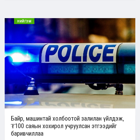
НИЙГЭМ
Байр, машинтай холбоотой залилан үйлдэж,
₮100 саяын хохирол учруулсан этгээдийг
баривчиллаа