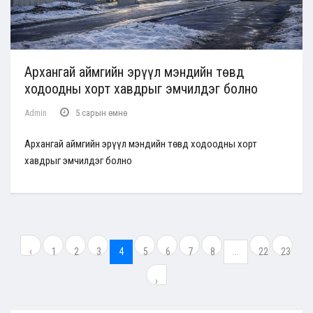
Архангай аймгийн эрүүл мэндийн төвд
ходоодны хорт хавдрыг эмчилдэг болно
Admin
5 сарын өмнө
Архангай аймгийн эрүүл мэндийн төвд ходоодны хорт
хавдрыг эмчилдэг болно
‹
1
2
3
4
5
6
7
8
...
22
23
›