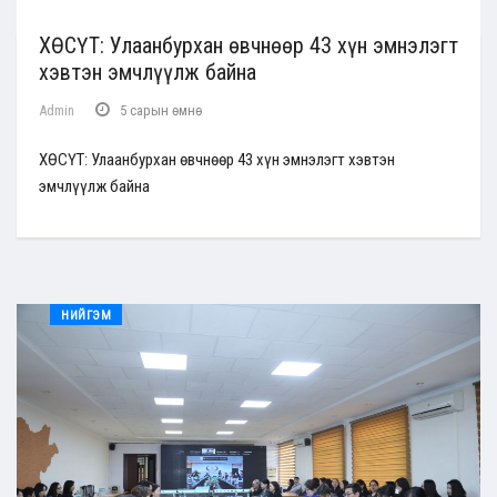
ХӨСҮТ: Улаанбурхан өвчнөөр 43 хүн эмнэлэгт
хэвтэн эмчлүүлж байна
Admin
5 сарын өмнө
ХӨСҮТ: Улаанбурхан өвчнөөр 43 хүн эмнэлэгт хэвтэн
эмчлүүлж байна
НИЙГЭМ