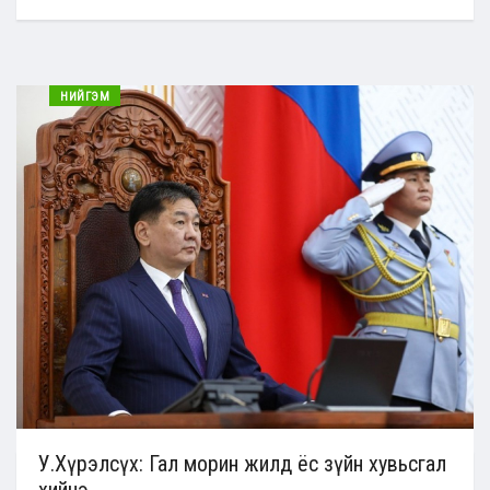
НИЙГЭМ
У.Хүрэлсүх: Гал морин жилд ёс зүйн хувьсгал