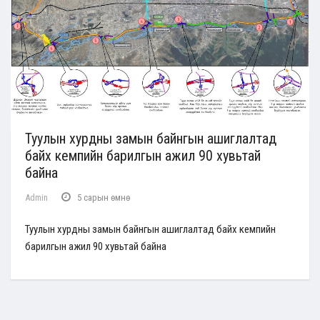
Туулын хурдны замын байнгын ашиглалтад
байх кемпийн барилгын ажил 90 хувьтай
байна
Admin
5 сарын өмнө
Туулын хурдны замын байнгын ашиглалтад байх кемпийн
барилгын ажил 90 хувьтай байна