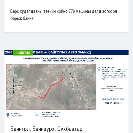
Барс худалдааны төвийн хойно 778 машины далд зогсоол
барьж байна
НИЙГЭМ
Баянгол, Баянзүрх, Сүхбаатар,