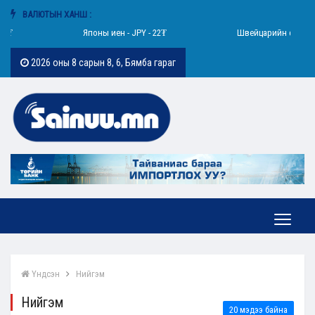
ВАЛЮТЫН ХАНШ :
Японы иен - JPY - 22₮
Швейцарийн франк - CHF - 442
2026 оны 8 сарын 8, 6, Бямба гараг
Үндсэн
Нийгэм
Нийгэм
20 мэдээ байна