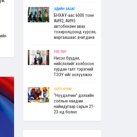
ЭДИЙН ЗАСАГ
БНХАУ-аас 6000 тонн
АИ92, АИ95
автобензин авах
тохиролцоонд хүрсэн,
гийн
маргаашаас ачигдана
УЛС ТӨР
Нисэх буудал,
нийслэлийг холбосон
хурдан галт тэрэгний
ТЭЗҮ-ийг эхлүүлжээ
СОЁЛ УРЛАГ
"Нүүдэлчин" дэлхийн
соёлын наадам
наймдугаар сарын 21-
23-нд болно