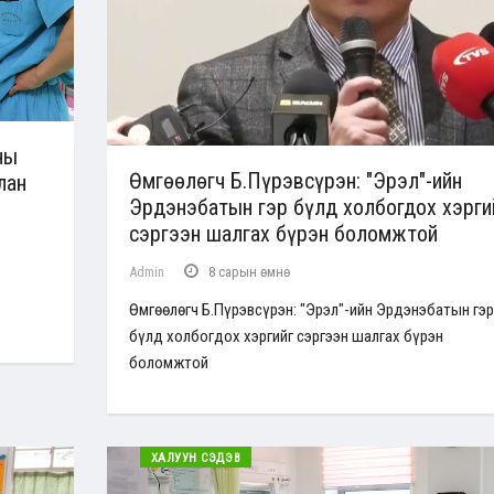
ны
Өмгөөлөгч Б.Пүрэвсүрэн: "Эрэл"-ийн
лан
Эрдэнэбатын гэр бүлд холбогдох хэрги
сэргээн шалгах бүрэн боломжтой
Admin
8 сарын өмнө
Өмгөөлөгч Б.Пүрэвсүрэн: "Эрэл"-ийн Эрдэнэбатын гэр
бүлд холбогдох хэргийг сэргээн шалгах бүрэн
боломжтой
ХАЛУУН СЭДЭВ