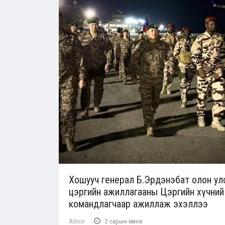
Хошууч генерал Б.Эрдэнэбат олон ул
цэргийн ажиллагааны Цэргийн хүчний
командлагчаар ажиллаж эхэллээ
Admin
2 сарын өмнө