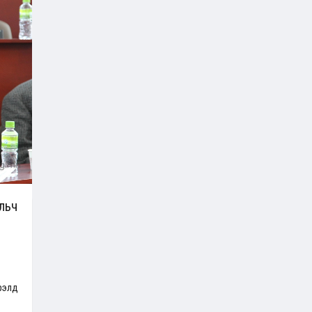
льч
рэлд