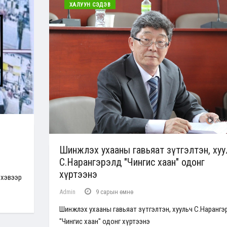
ХАЛУУН СЭДЭВ
Шинжлэх ухааны гавьяат зүтгэлтэн, хуу
С.Нарангэрэлд "Чингис хаан" одонг
хүртээнэ
 хэвээр
Admin
9 сарын өмнө
Шинжлэх ухааны гавьяат зүтгэлтэн, хуульч С.Нарангэ
"Чингис хаан" одонг хүртээнэ