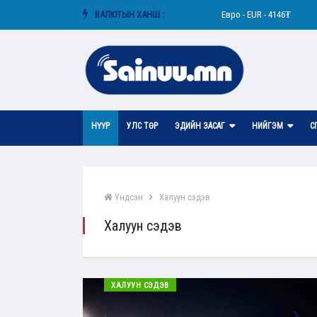
АНУ-ын доллар - USD - 3593₮
ВАЛЮТЫН ХАНШ :
Евро - EUR - 4146₮
НҮҮР
УЛС ТӨР
ЭДИЙН ЗАСАГ
НИЙГЭМ
С
Үндсэн
Халуун сэдэв
Халуун сэдэв
ХАЛУУН СЭДЭВ