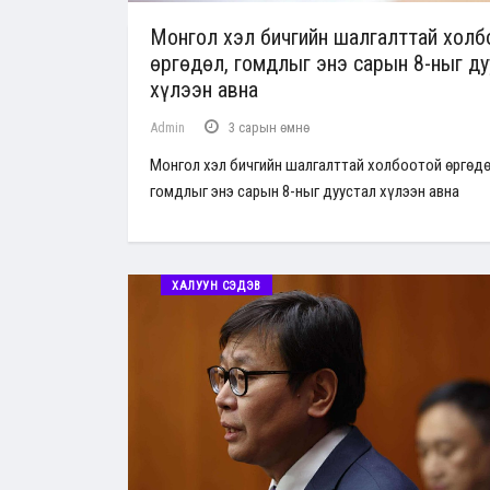
Монгол хэл бичгийн шалгалттай холб
өргөдөл, гомдлыг энэ сарын 8-ныг ду
хүлээн авна
Admin
3 сарын өмнө
Монгол хэл бичгийн шалгалттай холбоотой өргөдө
гомдлыг энэ сарын 8-ныг дуустал хүлээн авна
ХАЛУУН СЭДЭВ