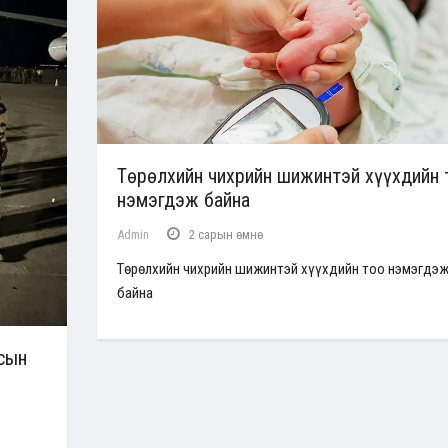
Төрөлхийн чихрийн шижинтэй хүүхдийн 
нэмэгдэж байна
Admin
2 сарын өмнө
Төрөлхийн чихрийн шижинтэй хүүхдийн тоо нэмэгдэ
байна
сын