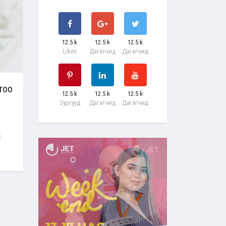
12.5 k
12.5 k
12.5 k
Likes
Дагагчид
Дагагчид
тоо
12.5 k
12.5 k
12.5 k
Зургууд
Дагагчид
Дагагчид
ж