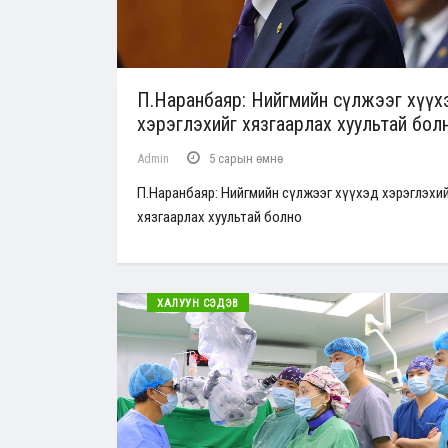
П.Наранбаяр: Нийгмийн сүлжээг хүүх
хэрэглэхийг хязгаарлах хуультай бол
Admin
5 сарын өмнө
П.Наранбаяр: Нийгмийн сүлжээг хүүхэд хэрэглэхи
хязгаарлах хуультай болно
ХАЛУУН СЭДЭВ