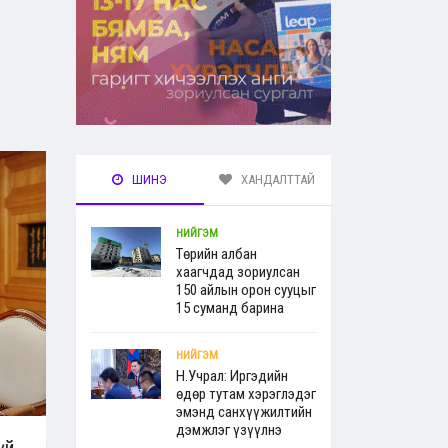
ШИНЭ
ХАНДАЛТТАЙ
НИЙГЭМ
Төрийн албан
хаагчдад зориулсан
150 айлын орон сууцыг
15 суманд барина
НИЙГЭМ
Н.Учрал: Иргэдийн
өдөр тутам хэрэглэдэг
эмэнд санхүүжилтийн
дэмжлэг үзүүлнэ
үй.