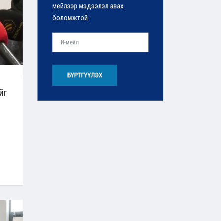
мейлээр мэдээлэл авах
боломжтой
БҮРТГҮҮЛЭХ
йг