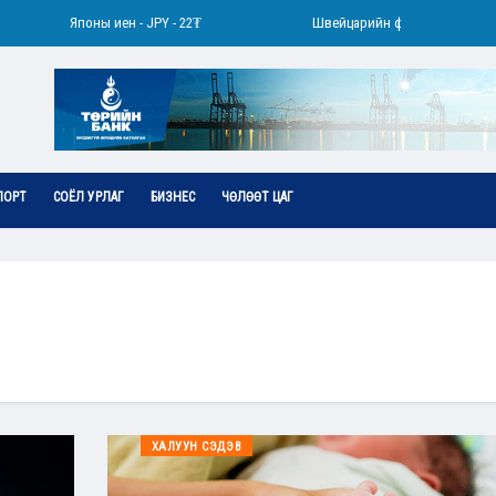
Японы иен - JPY - 22₮
Швейцарийн франк - CHF - 4440₮
ПОРТ
СОЁЛ УРЛАГ
БИЗНЕС
ЧӨЛӨӨТ ЦАГ
ХАЛУУН СЭДЭВ