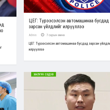
ЦЕГ: Түрээсэлсэн автомашинаа бусдад
эд
зарсан үйлдлийг илрүүллээ
но
Admin
7 сарын өмнө
ЦЕГ: Түрээсэлсэн автомашинаа бусдад зарсан үйлдл
йг
илрүүллээ
ХАЛУУН СЭДЭВ