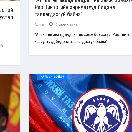
Рио Тинтогийн хариултууд бидэнд
оотой
таалагдахгүй байна"
устал
Admin
5 сарын өмнө
"Алтыг нь аваад авдрыг нь хаяж болохгүй. Рио Тинто
хариултууд бидэнд таалагдахгүй байна"
л,
ХАЛУУН СЭДЭВ