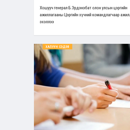
Хошууч генерал Б.Эрдэнэбат олон улсын цэргийн
ажиллагааны Цэргийн хүчний командлагчаар ажи
эхэллээ
ХАЛУУН СЭДЭВ