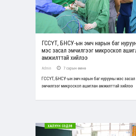
ГССҮТ, БНСУ-ын эмч нарын баг нуруу
мэс засал эмчилгээг микроскоп ашиг
амжилттай хийлээ
Admin
7 сарын өмнө
ГССҮТ, БНСУ-ын эмч нарын баг нурууны мэс засал
эмчилгээг микроскоп ашиглан амжилттай хийлээ
ХАЛУУН СЭДЭВ