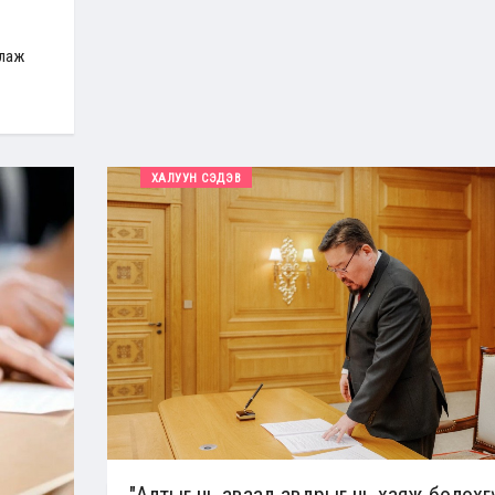
ллаж
ХАЛУУН СЭДЭВ
"Алтыг нь аваад авдрыг нь хаяж болохг