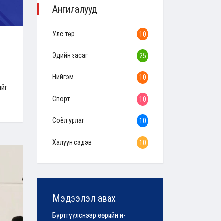
Ангилалууд
Улс төр
10
Эдийн засаг
25
Нийгэм
10
ийг
Спорт
10
Соёл урлаг
10
Халуун сэдэв
10
Мэдээлэл авах
Бүртгүүлснээр өөрийн и-