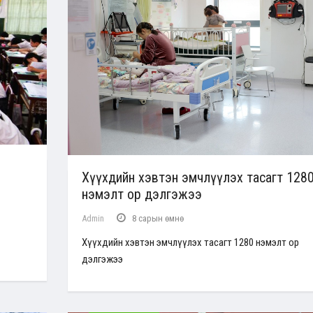
Хүүхдийн хэвтэн эмчлүүлэх тасагт 128
нэмэлт ор дэлгэжээ
Admin
8 сарын өмнө
Хүүхдийн хэвтэн эмчлүүлэх тасагт 1280 нэмэлт ор
дэлгэжээ