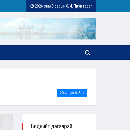
Шведийн крон - SEK - 377₮
2026 оны 8 сарын 6, 4, Пүрэв гараг
Английн фунт - GBP - 4
20 мэдээ байна
Биднийг дагаарай