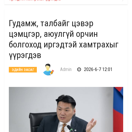
Гудамж, талбайг цэвэр
цэмцгэр, аюулгүй орчин
болгоход иргэдтэй хамтрахыг
үүрэгдэв
Admin
2026-6-7 12:01
ЭДИЙН ЗАСАГ