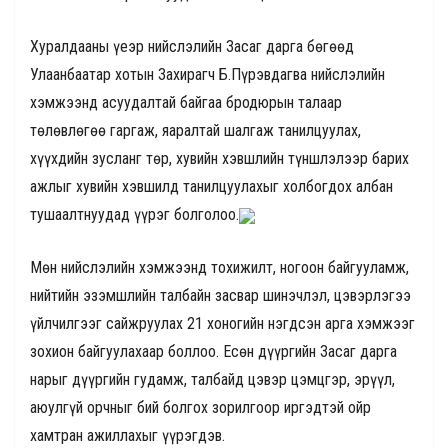
Хуралдааны үеэр нийслэлийн Засаг дарга бөгөөд
Улаанбаатар хотын Захирагч Б.Пүрэвдагва нийслэлийн
хэмжээнд асуудалтай байгаа бродюрын талаар
төлөвлөгөө гаргаж, яаралтай шалгаж танилцуулах,
хүүхдийн зусланг төр, хувийн хэвшлийн түншлэлээр барих
ажлыг хувийн хэвшилд танилцуулахыг холбогдох албан
тушаалтнуудад үүрэг болголоо.
Мөн нийслэлийн хэмжээнд тохижилт, ногоон байгууламж,
нийтийн эзэмшлийн талбайн засвар шинэчлэл, цэвэрлэгээ
үйлчилгээг сайжруулах 21 хоногийн нэгдсэн арга хэмжээг
зохион байгуулахаар боллоо. Есөн дүүргийн Засаг дарга
нарыг дүүргийн гудамж, талбайд цэвэр цэмцгэр, эрүүл,
аюулгүй орчныг бий болгох зорилгоор иргэдтэй ойр
хамтран ажиллахыг үүрэгдэв.