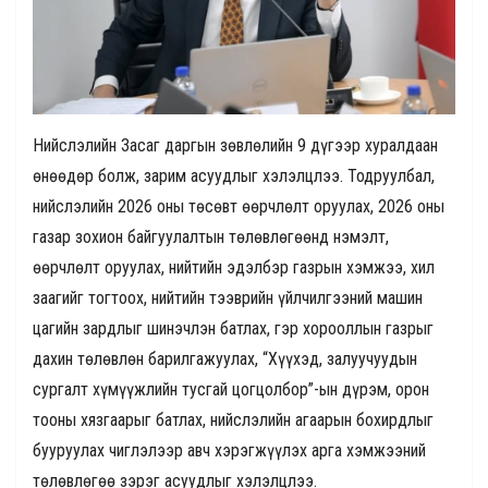
Нийслэлийн Засаг даргын зөвлөлийн 9 дүгээр хуралдаан
өнөөдөр болж, зарим асуудлыг хэлэлцлээ. Тодруулбал,
нийслэлийн 2026 оны төсөвт өөрчлөлт оруулах, 2026 оны
газар зохион байгуулалтын төлөвлөгөөнд нэмэлт,
өөрчлөлт оруулах, нийтийн эдэлбэр газрын хэмжээ, хил
заагийг тогтоох, нийтийн тээврийн үйлчилгээний машин
цагийн зардлыг шинэчлэн батлах, гэр хорооллын газрыг
дахин төлөвлөн барилгажуулах, “Хүүхэд, залуучуудын
сургалт хүмүүжлийн тусгай цогцолбор”-ын дүрэм, орон
тооны хязгаарыг батлах, нийслэлийн агаарын бохирдлыг
бууруулах чиглэлээр авч хэрэгжүүлэх арга хэмжээний
төлөвлөгөө зэрэг асуудлыг хэлэлцлээ.