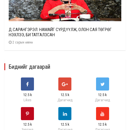
Д.САРАНГЭРЭЛ: НАМАЙГ СҮРДҮҮЛЖ, ОЛОН САЯ ТӨГРӨГ
НЭХЛЭЭ, БИ ТАТГАЛЗСАН
2 сарын өмнө
Биднийг дагаарай
12.5 k
12.5 k
12.5 k
Likes
Дагагчид
Дагагчид
12.5 k
12.5 k
12.5 k
Зургууд
Дагагчид
Дагагчид