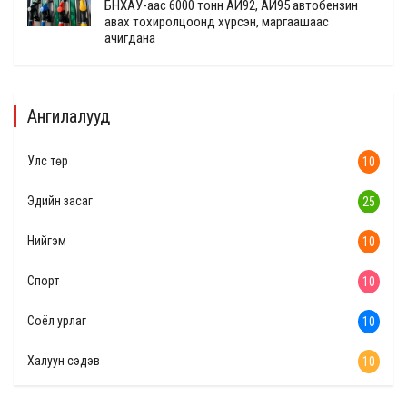
БНХАУ-аас 6000 тонн АИ92, АИ95 автобензин
авах тохиролцоонд хүрсэн, маргаашаас
ачигдана
Ангилалууд
Улс төр
10
Эдийн засаг
25
Нийгэм
10
Спорт
10
Соёл урлаг
10
Халуун сэдэв
10