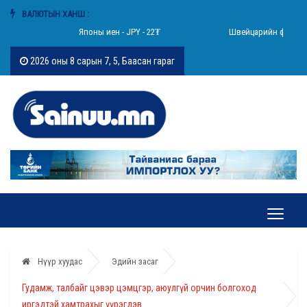
ВАЛЮТЫН ХАНШ :
₮
Японы иен - JPY - 22₮
Швейцарийн франк - CH
2026 оны 8 сарын 7, 5, Баасан гараг
Нүүр хуудас
Эдийн засаг
Гудамж, талбайг цэвэр цэмцгэр, аюулгүй орчин болгоход
иргэдтэй хамтрахыг үүрэгдэв