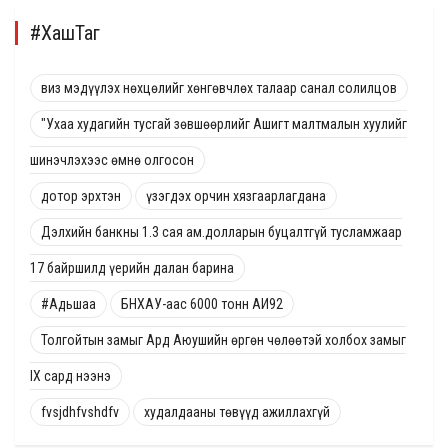
#ХашТаг
виз мэдүүлэх нөхцөлийг хөнгөвчлөх талаар санал солилцов
"Ухаа худагийн тусгай зөвшөөрлийг Ашигт малтмалын хуулийг
шинэчлэхээс өмнө олгосон
дотор эрхтэн
үзэгдэх орчин хязгаарлагдана
Дэлхийн банкны 1.3 сая ам.долларын буцалтгүй тусламжаар
17 байршилд үерийн далан барина
#Адьшаа
БНХАУ-аас 6000 тонн АИ92
Толгойтын замыг Ард Аюушийн өргөн чөлөөтэй холбох замыг
IX сард нээнэ
fvsjdhfvshdfv
худалдааны төвүүд ажиллахгүй