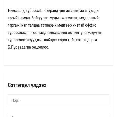
Нийслэлд түрээсийн байранд үйл ажиллагаа явуулдаг
төрийн өмчит байгууллагуудын жагсаалт, мэдээллийг
гаргаж, нэг талдаа татварын мөнгөөр үнэтэй оффис
түрээслэх, нөгөө талд нийслэлийн өмчийг үнэгүйдүүлж
түрээслэх асуудлыг шийдэх хэрэгтэйг хотын дарга
Б.Пүрэвдагва онцоллоо.
Сэтгэгдэл үлдээх