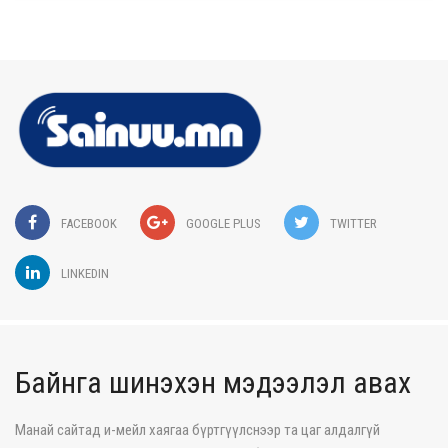
FACEBOOK
GOOGLE PLUS
TWITTER
LINKEDIN
Байнга шинэхэн мэдээлэл авах
Манай сайтад и-мейл хаягаа бүртгүүлснээр та цаг алдалгүй