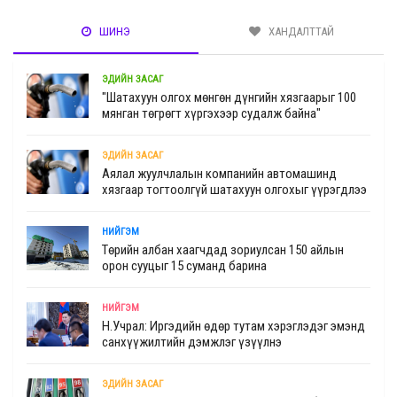
ШИНЭ
ХАНДАЛТТАЙ
ЭДИЙН ЗАСАГ
"Шатахуун олгох мөнгөн дүнгийн хязгаарыг 100
мянган төгрөгт хүргэхээр судалж байна"
ЭДИЙН ЗАСАГ
Аялал жуулчлалын компанийн автомашинд
хязгаар тогтоолгүй шатахуун олгохыг үүрэгдлээ
НИЙГЭМ
Төрийн албан хаагчдад зориулсан 150 айлын
орон сууцыг 15 суманд барина
НИЙГЭМ
Н.Учрал: Иргэдийн өдөр тутам хэрэглэдэг эмэнд
санхүүжилтийн дэмжлэг үзүүлнэ
ЭДИЙН ЗАСАГ