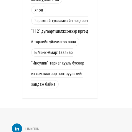
япон
Яаралтай тусламжийн нэгдсэн
"112" дугаарт шилжсэнээр иргэд
6 төрлийн үйлчилгээ авна
Б.Мөнх-Амар: Гаалиар
"Инсулин" тариаг хууль бусаар
их хэмжээгээр нэвтрүүлэхийг
завдаж байна
LINKEDIN