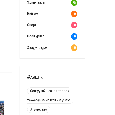
Эдийн засаг
25
Нийгэм
10
Спорт
10
Соёл урлаг
10
Халуун сэдэв
10
#ХашТаг
Сонгуулийн санал тоолох
төхөөрөмжийг туршиж үзжээ
НИЙГЭМ
ЭДИЙН ЗАСАГ
#Төмөрзам