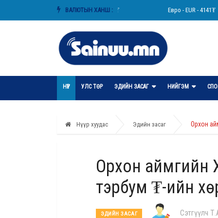
АНУ-ын доллар - USD - 3593₮
ВАЛЮТЫН ХАНШ :
Евро - EUR - 4141₮
НҮҮР
УЛС ТӨР
ЭДИЙН ЗАСАГ
НИЙГЭМ
СПО
Орхон ай
Нүүр хуудас
Эдийн засаг
Орхон аймгийн Х
тэрбум ₮-ийн хө
Сэтгүүлч Т
ЭДИЙН ЗАСАГ