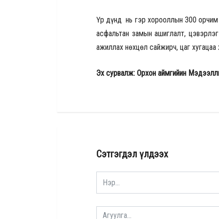
Үр дүнд нь гэр хорооллын 300 орчим
асфальтан замын ашиглалт, цэвэрлэг
ажиллах нөхцөл сайжирч, цаг хугацаа
Эх сурвалж: Орхон аймгийин Мэдээлл
Сэтгэгдэл үлдээх