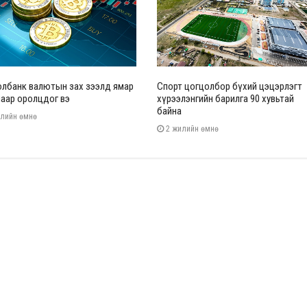
лбанк валютын зах зээлд ямар
Спорт цогцолбор бүхий цэцэрлэгт
аар оролцдог вэ
хүрээлэнгийн барилга 90 хувьтай
байна
лийн өмнө
2 жилийн өмнө