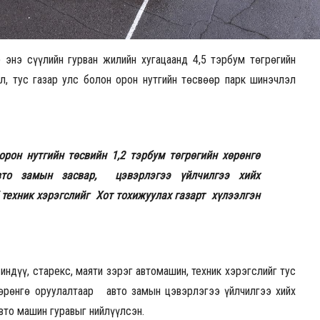
 энэ сүүлийн гурван жилийн хугацаанд 4,5 тэрбум төгрөгийн
л, тус газар улс болон орон нутгийн төсвөөр парк шинэчлэл
орон нутгийн төсвийн 1,2 тэрбум төгрөгийн хөрөнгө
то замын засвар, цэвэрлэгээ үйлчилгээ хийх
 техник хэрэгслийг Хот тохижуулах газарт хүлээлгэн
индүү, старекс, маяти зэрэг автомашин, техник хэрэгслийг тус
хөрөнгө оруулалтаар авто замын цэвэрлэгээ үйлчилгээ хийх
авто машин гуравыг нийлүүлсэн.