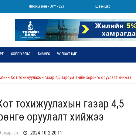
Японы иен - JPY - 22₮
Швейцарийн франк - CHF - 
РТ
СОЁЛ УРЛАГ
БИЗНЕС
ЧӨЛӨӨТ ЦАГ
мгийн Хот тохижуулахын газар 4,5 тэрбум ₮-ийн хөрөнгө оруулалт хийжээ
от тохижуулахын газар 4,5
рөнгө оруулалт хийжээ
.Азжаргал
2024-10-2 20:11