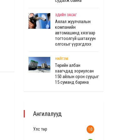
судалж байна"
ЭДИЙН ЗАСАГ
Аялал жуулчлалын
компанийн
автомашинд хязгаар
тогтоолгүй шатахуун
олгохыг үүрэгдлээ
НИЙГЭМ
Төрийн албан
хаагчдад зориулсан
150 айлын орон сууцыг
15 суманд барина
Ангилалууд
Улс төр
10