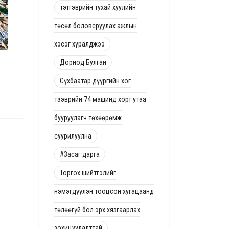
тэтгэврийн тухай хуулийн
төсөл боловсруулах ажлын
хэсэг хуралджээ
Дорнод Булган
Эмээлт эко аж үйлдвэрийн паркийн
Монголбанк валютын 
бизнес инкубатор, үйлдвэр сургалтын
зарчмаар оролцдог в
Сүхбаатар дүүргийн хог
төв ашиглалтад орлоо
2 жилийн өмнө
2 жилийн өмнө
тээврийн 74 машинд хорт утаа
бууруулагч төхөөрөмж
суурилуулна
#Засаг дарга
Торгох шийтгэлийг
нэмэгдүүлэн тооцсон хугацаанд
төлөөгүй бол эрх хязгаарлах
зохицуулалттай