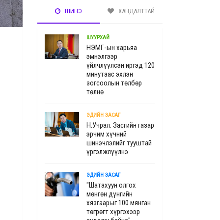
ШИНЭ
ХАНДАЛТТАЙ
ШУУРХАЙ
НЭМГ-ын харьяа
эмнэлгээр
үйлчлүүлсэн иргэд 120
минутаас эхлэн
зогсоолын төлбөр
төлнө
ЭДИЙН ЗАСАГ
Н.Учрал: Засгийн газар
эрчим хүчний
шинэчлэлийг тууштай
үргэлжлүүлнэ
ЭДИЙН ЗАСАГ
"Шатахуун олгох
мөнгөн дүнгийн
хязгаарыг 100 мянган
төгрөгт хүргэхээр