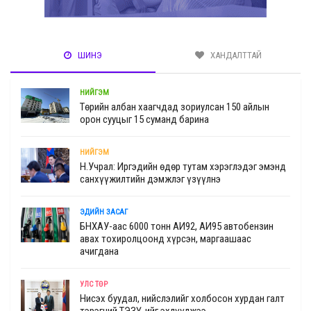
ШИНЭ
ХАНДАЛТТАЙ
НИЙГЭМ
Төрийн албан хаагчдад зориулсан 150 айлын
орон сууцыг 15 суманд барина
НИЙГЭМ
Н.Учрал: Иргэдийн өдөр тутам хэрэглэдэг эмэнд
санхүүжилтийн дэмжлэг үзүүлнэ
ЭДИЙН ЗАСАГ
БНХАУ-аас 6000 тонн АИ92, АИ95 автобензин
авах тохиролцоонд хүрсэн, маргаашаас
ачигдана
УЛС ТӨР
Нисэх буудал, нийслэлийг холбосон хурдан галт