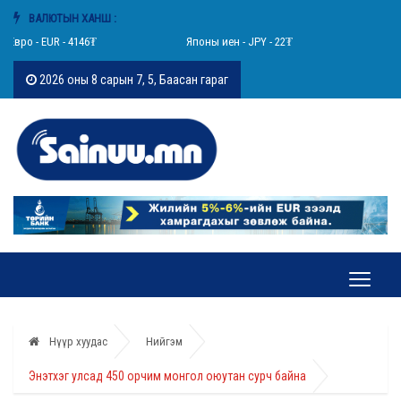
ВАЛЮТЫН ХАНШ :
Евро - EUR - 4146₮
Японы иен - JPY - 22₮
Швейц
2026 оны 8 сарын 7, 5, Баасан гараг
Нүүр хуудас
Нийгэм
Энэтхэг улсад 450 орчим монгол оюутан сурч байна