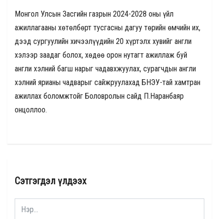
Монгол Улсын Засгийн газрын 2024-2028 оны үйл
ажиллагааны хөтөлбөрт тусгасны дагуу төрийн өмчийн их,
дээд сургуулийн хичээлүүдийн 20 хүртэлх хувийг англи
хэлээр заадаг болох, хөдөө орон нутагт ажиллаж буй
англи хэлний багш нарыг чадавхжуулах, сурагчдын англи
хэлний ярианы чадварыг сайжруулахад БНЭУ-тай хамтран
ажиллах боломжтойг Боловролын сайд П.Наранбаяр
онцоллоо.
Сэтгэгдэл үлдээх