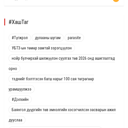
#ХашТаг
#Түгжрэл
дулааны шугам
parasite
УБТЗ-ын төмөр замтай зэрэгцүүлэн
нойр булчирхай шилжүүлэн суулгах төв 2026 онд ашиглалтад
орно
тэднийг бэлтгэсэн багш нарыг 100 сая төгрөгөөр
урамшуулжээ
#Дэлхийн
Баянгол дүүргийн төв эмнэлгийн хэсэгчилсэн засварын ажил
дууслаа