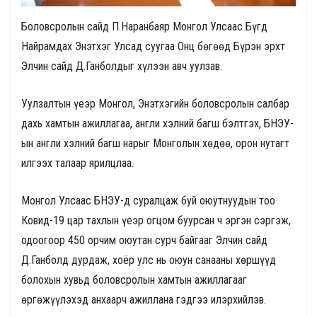
Боловсролын сайд П.Наранбаяр Монгол Улсаас Бүгд
Найрамдах Энэтхэг Улсад суугаа Онц бөгөөд Бүрэн эрхт
Элчин сайд Д.Ганболдыг хүлээн авч уулзав.
Уулзалтын үеэр Монгол, Энэтхэгийн боловсролын салбар
дахь хамтын ажиллагаа, англи хэлний багш бэлтгэх, БНЭУ-
ын англи хэлний багш нарыг Монголын хөдөө, орон нутагт
илгээх талаар ярилцлаа.
Монгол Улсаас БНЭУ-д суралцаж буй оюутнуудын тоо
Ковид-19 цар тахлын үеэр огцом буурсан ч эргэн сэргэж,
одоогоор 450 орчим оюутан сурч байгааг Элчин сайд
Д.Ганболд дурдаж, хоёр улс нь оюун санааны хөршүүд
болохын хувьд боловсролын хамтын ажиллагааг
өргөжүүлэхэд анхаарч ажиллана гэдгээ илэрхийлэв.