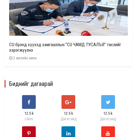
CU брэнд хүүхэд хамгааллын “CU ЧАМД ТУСАЛЪЯ” төслийг
хэрэгжүүлнэ
2 жилийн өмнө
Биднийг дагаарай
12.5 k
12.5 k
12.5 k
Likes
Дагагчид
Дагагчид