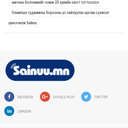
өмчлөх боломжийг нэмж 20 хувийн квот тогтоолоо
Олимпын гудамжны борооны ус зайлуулах шугам сүлжээг
шинэчилж байна
FACEBOOK
GOOGLE PLUS
TWITTER
LINKEDIN