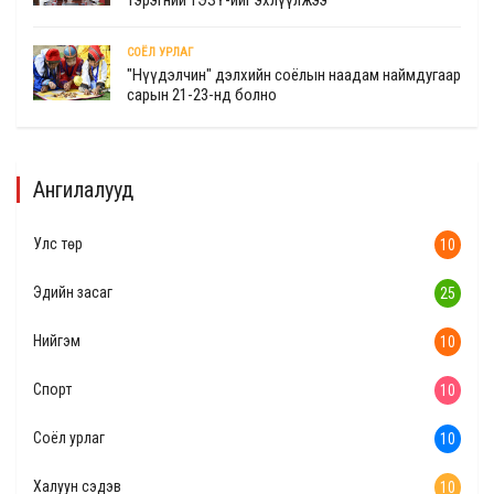
тэрэгний ТЭЗҮ-ийг эхлүүлжээ
СОЁЛ УРЛАГ
"Нүүдэлчин" дэлхийн соёлын наадам наймдугаар
сарын 21-23-нд болно
Ангилалууд
Улс төр
10
Эдийн засаг
25
Нийгэм
10
Спорт
10
Соёл урлаг
10
Халуун сэдэв
10