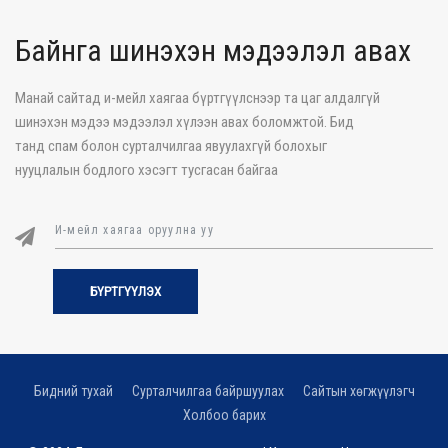
Байнга шинэхэн мэдээлэл авах
Манай сайтад и-мейл хаягаа бүртгүүлснээр та цаг алдалгүй
шинэхэн мэдээ мэдээлэл хүлээн авах боломжтой. Бид
танд спам болон сурталчилгаа явуулахгүй болохыг
нууцлалын бодлого хэсэгт тусгасан байгаа
БҮРТГҮҮЛЭХ
Бидний тухай
Сурталчилгаа байршуулах
Сайтын хөгжүүлэгч
Холбоо барих