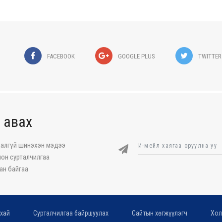
FACEBOOK
GOOGLE PLUS
TWITTER
 авах
далгүй шинэхэн мэдээ
он сурталчилгаа
ан байгаа
хай
Сурталчилгаа байршуулах
Сайтын хөгжүүлэгч
Хол