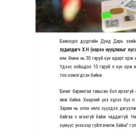
Баянзүрх дүүргийн Дунд Дарь эхий
худалдагч Х.Н (нэрээ нууцлахыг хүсэ
юм. Өмнө нь 30 гаруй хүн өдөрт орж и
Үдээс хойшдоо 10 гаруй л хүн орж ир
тоо нэмэгдсэн байна.
Бичиг баримтаа тавьсан бол ирэхгүй 
явж байна. Хөөрхий үнэ хүрэх бүх л
Зарим нь олон нялх хүүхдээ дагуул
байгаа ч өгөхгүй байж чаддаггүй. Н
хүмүүс үнэхээр гуйлгачилж байна" г