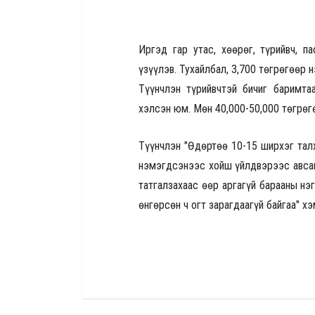
Иргэд гар утас, хөөрөг, түрийвч, п
үзүүлэв. Тухайлбал, 3,700 төгрөгөөр н
Түүнчлэн түрийвчтэй бичиг баримта
хэлсэн юм. Мөн 40,000-50,000 төгрөг
Түүнчлэн "Өдөртөө 10-15 ширхэг талх
нэмэгдсэнээс хойш үйлдвэрээс авсан
татгалзахаас өөр аргагүй барааны нэ
өнгөрсөн ч огт зарагдаагүй байгаа" х