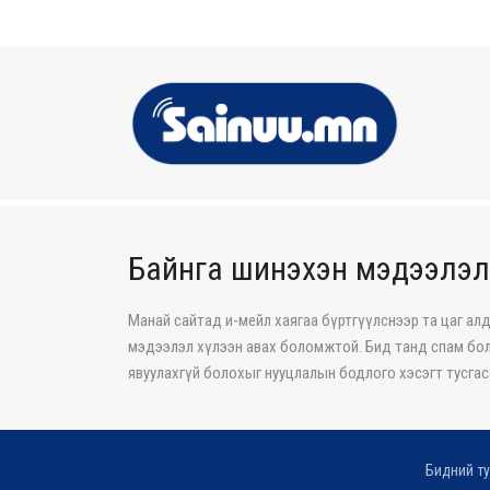
Байнга шинэхэн мэдээлэл
Манай сайтад и-мейл хаягаа бүртгүүлснээр та цаг ал
мэдээлэл хүлээн авах боломжтой. Бид танд спам бол
явуулахгүй болохыг нууцлалын бодлого хэсэгт тусгас
Бидний ту