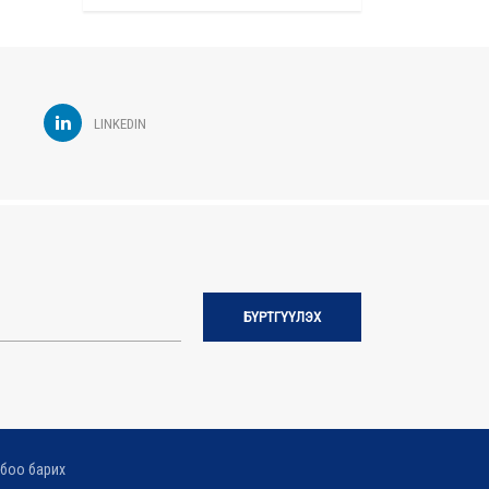
LINKEDIN
БҮРТГҮҮЛЭХ
боо барих