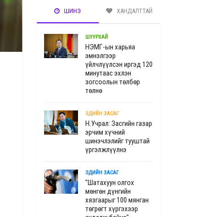
ШИНЭ
ХАНДАЛТТАЙ
ШУУРХАЙ
НЭМГ-ын харьяа
эмнэлгээр
үйлчлүүлсэн иргэд 120
минутаас эхлэн
зогсоолын төлбөр
төлнө
ЭДИЙН ЗАСАГ
Н.Учрал: Засгийн газар
эрчим хүчний
шинэчлэлийг тууштай
үргэлжлүүлнэ
ЭДИЙН ЗАСАГ
"Шатахуун олгох
мөнгөн дүнгийн
хязгаарыг 100 мянган
төгрөгт хүргэхээр