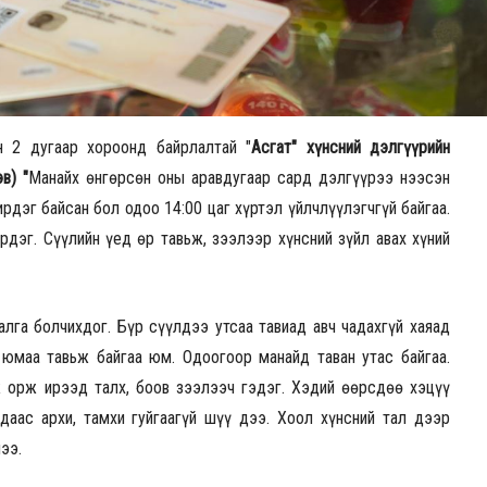
н 2 дугаар хороонд байрлалтай "
Асгат" хүнсний дэлгүүрийн
в) "
Манайх өнгөрсөн оны аравдугаар сард дэлгүүрээ нээсэн
рдэг байсан бол одоо 14:00 цаг хүртэл үйлчлүүлэгчгүй байгаа.
дэг. Сүүлийн үед өр тавьж, зээлээр хүнсний зүйл авах хүний
алга болчихдог. Бүр сүүлдээ утсаа тавиад авч чадахгүй хаяад
 юмаа тавьж байгаа юм. Одоогоор манайд таван утас байгаа.
ж орж ирээд талх, боов зээлээч гэдэг. Хэдий өөрсдөө хэцүү
адаас архи, тамхи гуйгаагүй шүү дээ. Хоол хүнсний тал дээр
элээ.