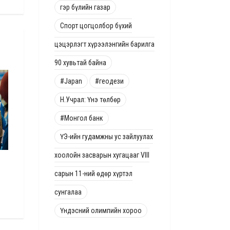
гэр бүлийн газар
Спорт цогцолбор бүхий
цэцэрлэгт хүрээлэнгийн барилга
90 хувьтай байна
НИЙГЭМ
НИЙГЭМ
#Japan
#геодези
Н.Учрал: Үнэ төлбөр
#Монгол банк
ҮЭ-ийн гудамжны ус зайлуулах
хоолойн засварын хугацааг VIII
Зөвшөөрөлгүй байршуулсан хаяг,
Н.Учрал: Иргэдийн өд
самбаруудыг ирэх сараас буулгана
хэрэглэдэг эмэнд са
сарын 11-ний өдөр хүртэл
дэмжлэг үзүүлнэ
4 жилийн өмнө
сунгалаа
4 жилийн өмнө
Үндэсний олимпийн хороо