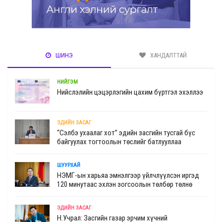
ШИНЭ
ХАНДАЛТТАЙ
НИЙГЭМ
Нийслэлийн цэцэрлэгийн цахим бүртгэл эхэллээ
ЭДИЙН ЗАСАГ
“Сэлбэ ухаалаг хот” эдийн засгийн тусгай бүс
байгуулах тогтоолын төслийг батлууллаа
ШУУРХАЙ
НЭМГ-ын харьяа эмнэлгээр үйлчлүүлсэн иргэд
120 минутаас эхлэн зогсоолын төлбөр төлнө
ЭДИЙН ЗАСАГ
Н.Учрал: Засгийн газар эрчим хүчний