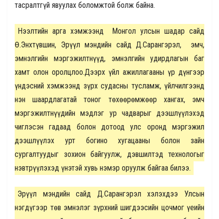
тасралтгүй явуулах боломжтой болж байна.
Нээлтийн арга хэмжээнд Монгол улсын шадар сайд
Ө.Энхтүвшин, Эрүүл мэндийн сайд Д.Сарангэрэл, эмч,
эмнэлгийн мэргэжилтнүүд, эмнэлгийн удирдлагын баг
хамт олон оролцлоо.Дээрх үйл ажиллагааны үр дүнгээр
үндэсний хэмжээнд зүрх судасны тусламж, үйлчилгээнд
нэн шаардлагатай тоног төхөөрөмжөөр хангах, эмч
мэргэжилтнүүдийн мэдлэг ур чадварыг дээшлүүлэхэд
чиглэсэн гадаад болон дотоод улс оронд мэргэжил
дээшлүүлэх урт богино хугацааны болон зайн
сургалтуудыг зохион байгуулж, дэвшилтэд технологыг
нэвтрүүлэхэд үнэтэй хувь нэмэр оруулж байгаа билээ.
Эрүүл мэндийн сайд Д.Сарангэрэл хэлэхдээ Улсын
нэгдүгээр төв эмнэлэг зүрхний шигдээсийн цочмог үеийн