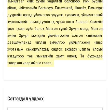
эмчилгээг хийх хүчин чадалтай болсноор зүүн бүсийн
аймаг, нийслэлийн Багануур, Багахангай, Налайх, Баянзүрх
дүүргийн иргэд үйлчилгээ үзүүлж, тусламж, үйлчилгээний
хүртээмжийг нэмэгдүүлэхэд чухал нэгж боллоо. Хамгийн
үнэт чухал зүйл болох Монгол хүний Эрүүл мэнд, Монгол
хүний Эрүүл мэндийн үйлчилгээний сэтгэл ханамжийг
дээшлүүлэхэд чиглэн эмчилгээ үйлчилгээний чанар
хүртээмж сайжруулахад онцгой анхаарч байгаа Улсын
нэгдүгээр төв эмнэлгийн хамт олонд Та бүхэндээ
талархал илэрхийлье гэлээ.
Сэтгэгдэл үлдээх