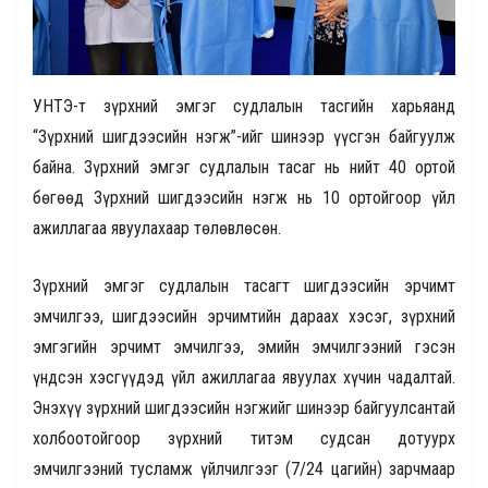
УНТЭ-т зүрхний эмгэг судлалын тасгийн харьяанд
“Зүрхний шигдээсийн нэгж”-ийг шинээр үүсгэн байгуулж
байна. Зүрхний эмгэг судлалын тасаг нь нийт 40 ортой
бөгөөд Зүрхний шигдээсийн нэгж нь 10 ортойгоор үйл
ажиллагаа явуулахаар төлөвлөсөн.
Зүрхний эмгэг судлалын тасагт шигдээсийн эрчимт
эмчилгээ, шигдээсийн эрчимтийн дараах хэсэг, зүрхний
эмгэгийн эрчимт эмчилгээ, эмийн эмчилгээний гэсэн
үндсэн хэсгүүдэд үйл ажиллагаа явуулах хүчин чадалтай.
Энэхүү зүрхний шигдээсийн нэгжийг шинээр байгуулсантай
холбоотойгоор зүрхний титэм судсан дотуурх
эмчилгээний тусламж үйлчилгээг (7/24 цагийн) зарчмаар