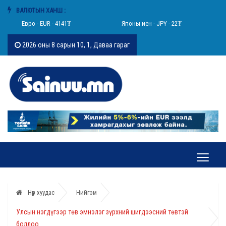
ВАЛЮТЫН ХАНШ :
Евро - EUR - 4141₮
Японы иен - JPY - 22₮
2026 оны 8 сарын 10, 1, Даваа гараг
Нүүр хуудас
Нийгэм
Улсын нэгдүгээр төв эмнэлэг зүрхний шигдээсний төвтэй
боллоо