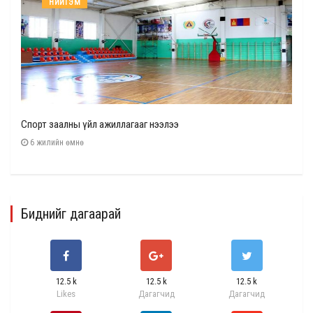
НИЙГЭМ
Спорт заалны үйл ажиллагааг нээлээ
6 жилийн өмнө
Биднийг дагаарай
12.5 k
12.5 k
12.5 k
Likes
Дагагчид
Дагагчид