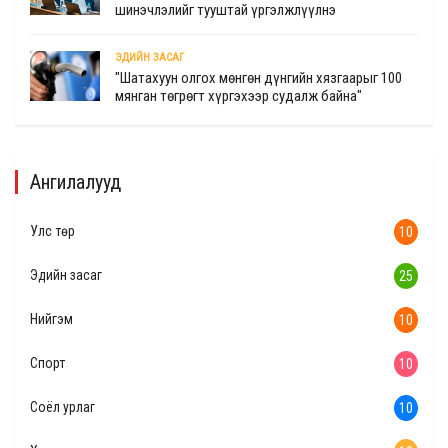
шинэчлэлийг тууштай үргэлжлүүлнэ
ЭДИЙН ЗАСАГ
"Шатахуун олгох мөнгөн дүнгийн хязгаарыг 100
мянган төгрөгт хүргэхээр судалж байна"
Ангилалууд
Улс төр
10
Эдийн засаг
25
Нийгэм
10
Спорт
10
Соёл урлаг
10