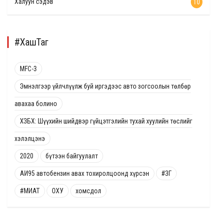
Халуун сэдэв
10
#ХашТаг
MFC-3
Эмнэлгээр үйлчлүүлж буй иргэдээс авто зогсоолын төлбөр
авахаа болино
ХЗБХ: Шүүхийн шийдвэр гүйцэтгэлийн тухай хуулийн төслийг
хэлэлцэнэ
2020
бүтээн байгуулалт
АИ95 автобензин авах тохиролцоонд хүрсэн
#ЗГ
#МИАТ
ОХУ
хомсдол