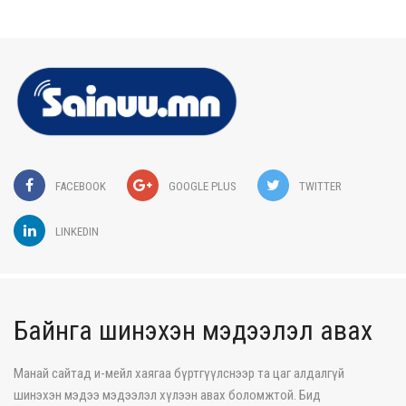
FACEBOOK
GOOGLE PLUS
TWITTER
LINKEDIN
Байнга шинэхэн мэдээлэл авах
Манай сайтад и-мейл хаягаа бүртгүүлснээр та цаг алдалгүй
шинэхэн мэдээ мэдээлэл хүлээн авах боломжтой. Бид